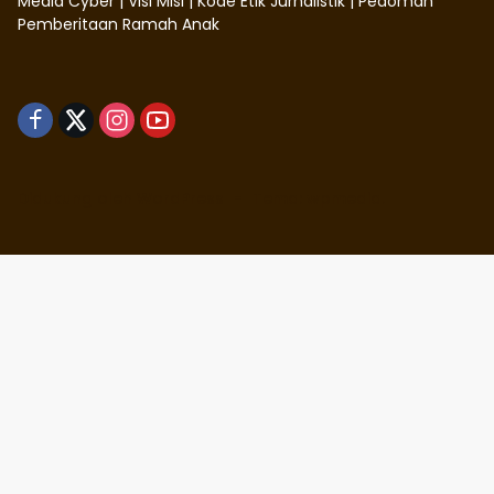
Media Cyber
|
Visi Misi
|
Kode Etik Jurnalistik
|
Pedoman
Pemberitaan Ramah Anak
Didukung oleh WordPress
-
Tema: wpmedia.