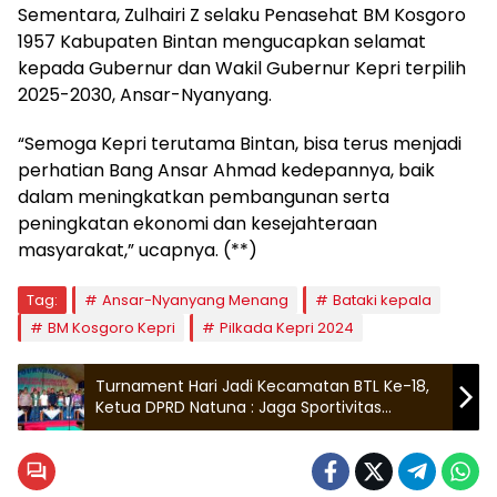
Sementara, Zulhairi Z selaku Penasehat BM Kosgoro
1957 Kabupaten Bintan mengucapkan selamat
kepada Gubernur dan Wakil Gubernur Kepri terpilih
2025-2030, Ansar-Nyanyang.
“Semoga Kepri terutama Bintan, bisa terus menjadi
perhatian Bang Ansar Ahmad kedepannya, baik
dalam meningkatkan pembangunan serta
peningkatan ekonomi dan kesejahteraan
masyarakat,” ucapnya. (**)
Tag:
Ansar-Nyanyang Menang
Bataki kepala
BM Kosgoro Kepri
Pilkada Kepri 2024
Turnament Hari Jadi Kecamatan BTL Ke-18,
Ketua DPRD Natuna : Jaga Sportivitas
Bertanding