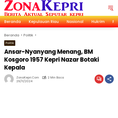
Langsung
ke
konten
Beranda
Kepulauan Riau
Nasional
Hukrim
Pol
Beranda
Politik
Politik
Ansar-Nyanyang Menang, BM
Kosgoro 1957 Kepri Nazar Botaki
Kepala
ZonaKepri.com
2 Min Baca
29/11/2024