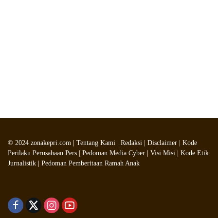
©
2024
zonakepri.com |
Tentang Kami
|
Redaksi
|
Disclaimer
|
Kode
Perilaku Perusahaan Pers
|
Pedoman Media Cyber
|
Visi Misi
|
Kode Etik
Jurnalistik
|
Pedoman Pemberitaan Ramah Anak