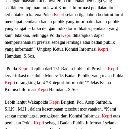
sebagian masyarakat bahwa Polda itu adalah lembaga yang
sedikit tertutup, namun lewat Komisi Informasi penilaian itu
terbantahkan karena Polda
Kepri
selama tiga tahun bertutrut-turut
mendapat penilaian badan publik yang informatif, badan publik
yang sangat terbuka dengan indikator-indikator penilaian yang
kami lakukan, Sehingga Polda
Kepri
diharapkan dapat
mempertahankan prestasi sebagai lembaga atau badan publik
yang informatif.” Ungkap Ketua Komisi Informasi
Kepri
Hamdani, S.Sos.
“Polda
Kepri
Terpilih dari 131 Badan Publik di Provinsi
Kepri
terverifikasi melalui e-Monev 18 Badan Publik, yang mana Polda
Kepri
dirangking ke-4 *Kategori Informatif,”* Jelas Ketua
Komisi Informasi
Kepri
Hamdani, S.Sos.
Lebih lanjut Wakapolda
Kepri
Brigjen. Pol. Asep Safrudin,
S.I.K., M.H., dalam kesempatan tersebut menyatakan, “Kami
sangat menghargai pengakuan dari Komisi Informasi
Kepri
atas
penilaian Polda
Kepri
sebagai Badan Publik Informatif selama