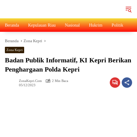
Langsung
ke
konten
Beranda
Kepulauan Riau
Nasional
Hukrim
Politik
Ad
Beranda
Zona Kepri
Zona Kepri
Badan Publik Informatif, KI Kepri Berikan
Penghargaan Polda Kepri
ZonaKepri.com
2 Min Baca
05/12/2023