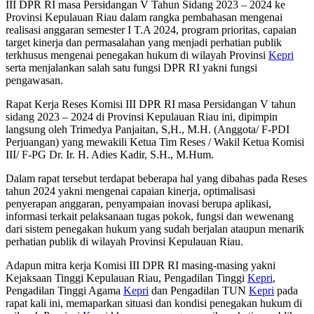
III DPR RI masa Persidangan V Tahun Sidang 2023 – 2024 ke
Provinsi Kepulauan Riau dalam rangka pembahasan mengenai
realisasi anggaran semester I T.A 2024, program prioritas, capaian
target kinerja dan permasalahan yang menjadi perhatian publik
terkhusus mengenai penegakan hukum di wilayah Provinsi
Kepri
serta menjalankan salah satu fungsi DPR RI yakni fungsi
pengawasan.
Rapat Kerja Reses Komisi III DPR RI masa Persidangan V tahun
sidang 2023 – 2024 di Provinsi Kepulauan Riau ini, dipimpin
langsung oleh Trimedya Panjaitan, S,H., M.H. (Anggota/ F-PDI
Perjuangan) yang mewakili Ketua Tim Reses / Wakil Ketua Komisi
III/ F-PG Dr. Ir. H. Adies Kadir, S.H., M.Hum.
Dalam rapat tersebut terdapat beberapa hal yang dibahas pada Reses
tahun 2024 yakni mengenai capaian kinerja, optimalisasi
penyerapan anggaran, penyampaian inovasi berupa aplikasi,
informasi terkait pelaksanaan tugas pokok, fungsi dan wewenang
dari sistem penegakan hukum yang sudah berjalan ataupun menarik
perhatian publik di wilayah Provinsi Kepulauan Riau.
Adapun mitra kerja Komisi III DPR RI masing-masing yakni
Kejaksaan Tinggi Kepulauan Riau, Pengadilan Tinggi
Kepri
,
Pengadilan Tinggi Agama
Kepri
dan Pengadilan TUN
Kepri
pada
rapat kali ini, memaparkan situasi dan kondisi penegakan hukum di