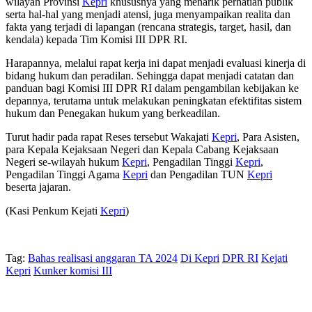
wilayah Provinsi
Kepri
khususnya yang menarik perhatian publik
serta hal-hal yang menjadi atensi, juga menyampaikan realita dan
fakta yang terjadi di lapangan (rencana strategis, target, hasil, dan
kendala) kepada Tim Komisi III DPR RI.
Harapannya, melalui rapat kerja ini dapat menjadi evaluasi kinerja di
bidang hukum dan peradilan. Sehingga dapat menjadi catatan dan
panduan bagi Komisi III DPR RI dalam pengambilan kebijakan ke
depannya, terutama untuk melakukan peningkatan efektifitas sistem
hukum dan Penegakan hukum yang berkeadilan.
Turut hadir pada rapat Reses tersebut Wakajati
Kepri
, Para Asisten,
para Kepala Kejaksaan Negeri dan Kepala Cabang Kejaksaan
Negeri se-wilayah hukum
Kepri
, Pengadilan Tinggi
Kepri
,
Pengadilan Tinggi Agama
Kepri
dan Pengadilan TUN
Kepri
beserta jajaran.
(Kasi Penkum Kejati
Kepri
)
Tag:
Bahas realisasi anggaran TA 2024
Di Kepri
DPR RI
Kejati
Kepri
Kunker komisi III