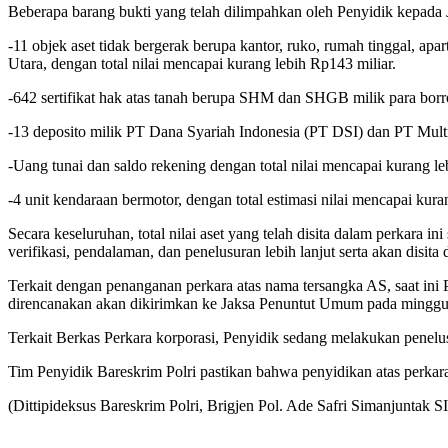
Beberapa barang bukti yang telah dilimpahkan oleh Penyidik kepada 
-11 objek aset tidak bergerak berupa kantor, ruko, rumah tinggal, ap
Utara, dengan total nilai mencapai kurang lebih Rp143 miliar.
-642 sertifikat hak atas tanah berupa SHM dan SHGB milik para bor
-13 deposito milik PT Dana Syariah Indonesia (PT DSI) dan PT Mult
-Uang tunai dan saldo rekening dengan total nilai mencapai kurang l
-4 unit kendaraan bermotor, dengan total estimasi nilai mencapai kura
Secara keseluruhan, total nilai aset yang telah disita dalam perkara i
verifikasi, pendalaman, dan penelusuran lebih lanjut serta akan disit
Terkait dengan penanganan perkara atas nama tersangka AS, saat ini
direncanakan akan dikirimkan ke Jaksa Penuntut Umum pada minggu 
Terkait Berkas Perkara korporasi, Penyidik sedang melakukan penelus
Tim Penyidik Bareskrim Polri pastikan bahwa penyidikan atas perkara a
(Dittipideksus Bareskrim Polri, Brigjen Pol. Ade Safri Simanjuntak 