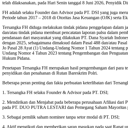
telah dilaksanakan, pada Hari Senin tanggal 8 Juni 2026, Penyidik 
FH adalah selaku Founder dan Advisor pada PT. DSI yang juga merup
Periode tahun 2017 – 2018 di Otoritas Jasa Keuangan (OJK) serta Ek
Tersangka FH diduga melakukan tindak pidana penggelapan dalam jaba
dan/atau tindak pidana membuat pencatatan laporan palsu dalam pem
pendanaan dari masyarakat yang dilakukan PT. Dana Syariah Indonesi
dengan 2025, sebagaimana dimaksud dalam Pasal 488 dan/atau Pasa
Jo Pasal 28 Ayat (1) Undang-Undang Nomor 1 Tahun 2024 tentang p
Undang Nomor 4 Tahun 2023 tentang Pengembangan dan Penguatan S
Hukum Pidana.
Penetapan Tersangka FH merupakan hasil pengembangan dari para ter
penyidikan dan penahanan di Rutan Bareskrim Polri.
Beberapa peran penting dan fakta perbuatan keterlibatan dari Tersang
1. Tersangka FH selaku Founder & Advisor pada PT. DSI;
2. Mendirikan dan Menjabat pada beberapa perusahaan Afiliasi
pada PT. DUO PUTRA LESTARI dan Pemegang Saham Mayoritas pa
3. Sebagai pemilik saham nominee tanpa setor modal di PT. DSI;
4. Aktif mengikuti dan memberikan saran masukan pada saat Rapa