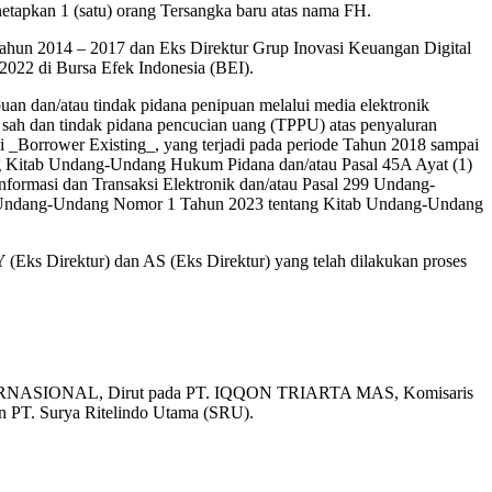
netapkan 1 (satu) orang Tersangka baru atas nama FH.
tahun 2014 – 2017 dan Eks Direktur Grup Inovasi Keuangan Digital
2022 di Bursa Efek Indonesia (BEI).
uan dan/atau tindak pidana penipuan melalui media elektronik
sah dan tindak pidana pencucian uang (TPPU) atas penyaluran
i _Borrower Existing_, yang terjadi pada periode Tahun 2018 sampai
g Kitab Undang-Undang Hukum Pidana dan/atau Pasal 45A Ayat (1)
ormasi dan Transaksi Elektronik dan/atau Pasal 299 Undang-
20 Undang-Undang Nomor 1 Tahun 2023 tentang Kitab Undang-Undang
(Eks Direktur) dan AS (Eks Direktur) yang telah dilakukan proses
 INTERNASIONAL, Dirut pada PT. IQQON TRIARTA MAS, Komisaris
T. Surya Ritelindo Utama (SRU).