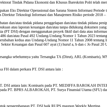
Direktorat Tindak Pidana Ekonomi dan Khusus Bareskrim Polri telah me
akan Eks Direktur Operasional dan Sarana Sistem Informasi Periode 
s Direktur Teknologi Informasi dan Manajemen Risiko periode 2018 – 
tan dan/atau tindak pidana penggelapan dan/atau tindak pidana penip
bukuan atau laporan keuangan dan/atau tanpa didukung dokumen yang 
a (PT DSI) dengan menggunakan proyek fiktif dari data atau informas
l 486 dan/atau Pasal 492 Undang-Undang Nomor 1 Tahun 2023 tentan
erubahan kedua atas Undang-Undang Nomor 11 Tahun 2008 tentang Inf
ektor Keuangan dan Pasal 607 ayat (1) huruf a, b dan c Jo Pasal 
sangka sebelumnya yaitu Tersangka TA (Dirut), ARL (Komisaris), MY 
ka FH dalam perkara PT. DSI antara lain :
 dari PT. DSI antara lain: Komisaris pada PT. MEDIFFA BAROKAH
da PT. BPRS ALBAROKAH, PT. Surya Finansial Utama (SFU) dan P
t untuk pengembangan PT. DSI baik RUPS maupun Weekly Meeting.