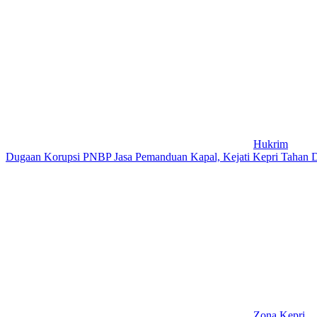
Hukrim
Dugaan Korupsi PNBP Jasa Pemanduan Kapal, Kejati Kepri Tahan 
Zona Kepri