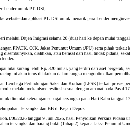
er Lender untuk PT. DSI;
ke website dan aplikasi PT. DSI untuk menarik para Lender menginvest
i melalui Ditjen Imigrasi selama 20 (dua) hari ke depan mulai tanggal
dengan PPATK, OJK, Jaksa Penuntut Umum (JPU) serta pihak terkait la
disembunyikan, dialihkan, atau berasal dari hasil tindak pidana, sek
 lender.
ai nilai kurang lebih Rp. 320 miliar, yang terdiri dari aset bergerak, as
t tracing ini akan terus dilakukan dalam rangka mengoptimalkan pemulih
engan Lembaga Perlindungan Saksi dan Korban (LPSK) terkait proses pe
komodir melalui mekanisme restitusi sesuai dengan amanat pada Pasal
ntuk dimintai keterangan sebagai tersangka pada Hari Rabu tanggal 17
 Pelimpahan Tersangka dan BB di Kejari Depok
h.1/06/2026 tanggal 9 Juni 2026, hasil Penyidikan Perkara Pidana u
pahan tersangka dan barang bukti (Tahap 2) kepada Jaksa Penuntut Um