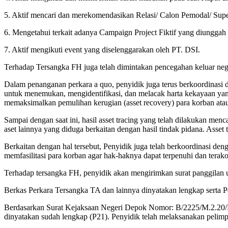
5. Aktif mencari dan merekomendasikan Relasi/ Calon Pemodal/ Sup
6. Mengetahui terkait adanya Campaign Project Fiktif yang diunggah 
7. Aktif mengikuti event yang diselenggarakan oleh PT. DSI.
Terhadap Tersangka FH juga telah dimintakan pencegahan keluar neger
Dalam penanganan perkara a quo, penyidik juga terus berkoordinasi 
untuk menemukan, mengidentifikasi, dan melacak harta kekayaan yang 
memaksimalkan pemulihan kerugian (asset recovery) para korban atau
Sampai dengan saat ini, hasil asset tracing yang telah dilakukan mencap
aset lainnya yang diduga berkaitan dengan hasil tindak pidana. Asse
Berkaitan dengan hal tersebut, Penyidik juga telah berkoordinasi d
memfasilitasi para korban agar hak-haknya dapat terpenuhi dan tera
Terhadap tersangka FH, penyidik akan mengirimkan surat panggilan u
Berkas Perkara Tersangka TA dan lainnya dinyatakan lengkap serta
Berdasarkan Surat Kejaksaan Negeri Depok Nomor: B/2225/M.2.20/Eo
dinyatakan sudah lengkap (P21). Penyidik telah melaksanakan pelim