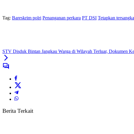
Tag:
Bareskrim polri
Penanganan perkara
PT DSI
Tetapkan tersangka
STV Disduk Bintan Jangkau Warga di Wilayah Terluar, Dokumen K
Berita Terkait