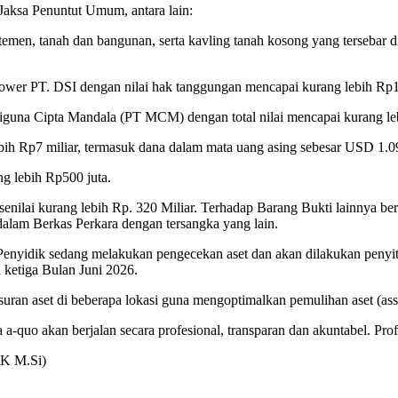
Jaksa Penuntut Umum, antara lain:
artemen, tanah dan bangunan, serta kavling tanah kosong yang tersebar d
rower PT. DSI dengan nilai hak tanggungan mencapai kurang lebih Rp1
iguna Cipta Mandala (PT MCM) dengan total nilai mencapai kurang leb
ebih Rp7 miliar, termasuk dana dalam mata uang asing sebesar USD 1.0
ng lebih Rp500 juta.
ni senilai kurang lebih Rp. 320 Miliar. Terhadap Barang Bukti lainnya b
a dalam Berkas Perkara dengan tersangka yang lain.
 Penyidik sedang melakukan pengecekan aset dan akan dilakukan penyita
ketiga Bulan Juni 2026.
uran aset di beberapa lokasi guna mengoptimalkan pemulihan aset (ass
-quo akan berjalan secara profesional, transparan dan akuntabel. Profe
SIK M.Si)