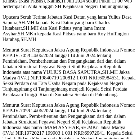
Khusus (Kasi Pidsus), Kamis,11 Juli 2024 sekira Pukul 11.00 Wib
bertempat di Aula Singgih SH Kejaksaan Negeri Tanjungpinang.
Upacara Serah Terima Jabatan Kasi Datun yang lama Yulius Dasa
Saputra,SH.MH kepada Kasi Datun yang baru Charles
Hutabarat,SH.MH dan Kasi Pidsus yang lama Imam
Asyhar,SH.MKn kepada Kasi Pidsus yang baru Roy Huffington
Harahap,SH.MH
Menurut Surat Keputusan Jaksa Agung Republik Indonesia Nomor:
KEP-IV-705/C.4/06/2024 tanggal 14 Juni 2024 tentang
Pemindahan, Pemberhentian dan Pengangkatan dari dan dalam
Jabatan Struktural Pegawai Negeri Sipil Kejaksaan Republik
Indonesia atas nama YULIUS DASA SAPUTRA,SH.MH Jaksa
Madya (IV/a) NIP.19840719 200812 1 001 NRP.60984531, Kepala
Seksi Perdata dan Tata Usaha Negara pada Kejaksaan Negeri
Tanjungpinang di Tanjungpinang menjadi Kepala Seksi Perdata
Kejaksaan Tinggi Riau di Sumatera Selatan di Palembang.
Menurut Surat Keputusan Jaksa Agung Republik Indonesia Nomor:
KEP-IV-705/C.4/06/2024 tanggal 14 Juni 2024 tentang
Pemindahan, Pemberhentian dan Pengangkatan dari dan dalam
Jabatan Struktural Pegawai Negeri Sipil Kejaksaan Republik
Indonesia atas nama IMAM ASYHAR,SH.MKn Jaksa Madya
(IV/a) NIP.19720217 199903 1 001 NRP.69972041, Kepala Seksi
Tindak Pidana Khusus pada Kejaksaan Negeri Tanjungpinang di