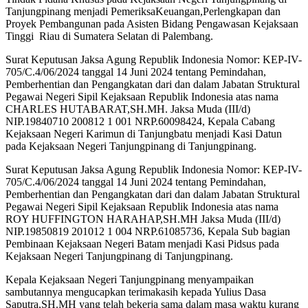
Tanjungpinang menjadi PemeriksaKeuangan,Perlengkapan dan
Proyek Pembangunan pada Asisten Bidang Pengawasan Kejaksaan
Tinggi Riau di Sumatera Selatan di Palembang.
Surat Keputusan Jaksa Agung Republik Indonesia Nomor: KEP-IV-
705/C.4/06/2024 tanggal 14 Juni 2024 tentang Pemindahan,
Pemberhentian dan Pengangkatan dari dan dalam Jabatan Struktural
Pegawai Negeri Sipil Kejaksaan Republik Indonesia atas nama
CHARLES HUTABARAT,SH.MH. Jaksa Muda (III/d)
NIP.19840710 200812 1 001 NRP.60098424, Kepala Cabang
Kejaksaan Negeri Karimun di Tanjungbatu menjadi Kasi Datun
pada Kejaksaan Negeri Tanjungpinang di Tanjungpinang.
Surat Keputusan Jaksa Agung Republik Indonesia Nomor: KEP-IV-
705/C.4/06/2024 tanggal 14 Juni 2024 tentang Pemindahan,
Pemberhentian dan Pengangkatan dari dan dalam Jabatan Struktural
Pegawai Negeri Sipil Kejaksaan Republik Indonesia atas nama
ROY HUFFINGTON HARAHAP,SH.MH Jaksa Muda (III/d)
NIP.19850819 201012 1 004 NRP.61085736, Kepala Sub bagian
Pembinaan Kejaksaan Negeri Batam menjadi Kasi Pidsus pada
Kejaksaan Negeri Tanjungpinang di Tanjungpinang.
Kepala Kejaksaan Negeri Tanjungpinang menyampaikan
sambutannya mengucapkan terimakasih kepada Yulius Dasa
Saputra,SH.MH yang telah bekerja sama dalam masa waktu kurang