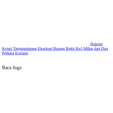
Hukrim
Kejari Tanjungpinang Eksekusi Barang Bukti Rp3 Miliar dari Dua
Perkara Korupsi
Baca Juga