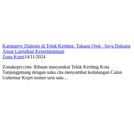
Kampanye Dialogis di Teluk Keriting, Tukang Ojek : Saya Dukung
Ansar Lanjutkan Kepemimpinan
Zona Kepri
14/11/2024
Zonakepri.com- Ribuan masyarakat Teluk Keriting Kota
Tanjungpinang dengan suka cita menyambut kedatangan Calon
Gubernur Kepri nomor urut satu…