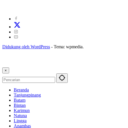
Kode Perilaku Perusahaan Pers
|
Pedoman Media Cyber
|
Visi Misi
|
Kode Etik Jurnalistik
|
Pedoman Pemberitaan Ramah Anak
Didukung oleh WordPress
-
Tema: wpmedia.
×
Beranda
Tanjungpinang
Batam
Bintan
Karimun
Natuna
Lingga
Anambas