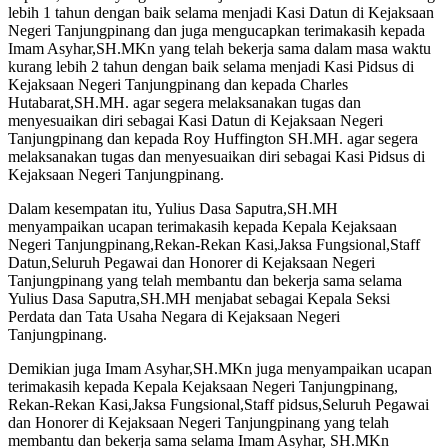
lebih 1 tahun dengan baik selama menjadi Kasi Datun di Kejaksaan
Negeri Tanjungpinang dan juga mengucapkan terimakasih kepada
Imam Asyhar,SH.MKn yang telah bekerja sama dalam masa waktu
kurang lebih 2 tahun dengan baik selama menjadi Kasi Pidsus di
Kejaksaan Negeri Tanjungpinang dan kepada Charles
Hutabarat,SH.MH. agar segera melaksanakan tugas dan
menyesuaikan diri sebagai Kasi Datun di Kejaksaan Negeri
Tanjungpinang dan kepada Roy Huffington SH.MH. agar segera
melaksanakan tugas dan menyesuaikan diri sebagai Kasi Pidsus di
Kejaksaan Negeri Tanjungpinang.
Dalam kesempatan itu, Yulius Dasa Saputra,SH.MH
menyampaikan ucapan terimakasih kepada Kepala Kejaksaan
Negeri Tanjungpinang,Rekan-Rekan Kasi,Jaksa Fungsional,Staff
Datun,Seluruh Pegawai dan Honorer di Kejaksaan Negeri
Tanjungpinang yang telah membantu dan bekerja sama selama
Yulius Dasa Saputra,SH.MH menjabat sebagai Kepala Seksi
Perdata dan Tata Usaha Negara di Kejaksaan Negeri
Tanjungpinang.
Demikian juga Imam Asyhar,SH.MKn juga menyampaikan ucapan
terimakasih kepada Kepala Kejaksaan Negeri Tanjungpinang,
Rekan-Rekan Kasi,Jaksa Fungsional,Staff pidsus,Seluruh Pegawai
dan Honorer di Kejaksaan Negeri Tanjungpinang yang telah
membantu dan bekerja sama selama Imam Asyhar, SH.MKn