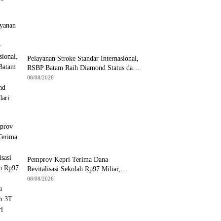
Pelayanan Stroke Standar Internasional,
RSBP Batam Raih Diamond Status dari
WSO
08/08/2026
Pemprov Kepri Terima Dana
Revitalisasi Sekolah Rp97 Miliar,
Jangkau Wilayah 3T di Kepri
08/08/2026