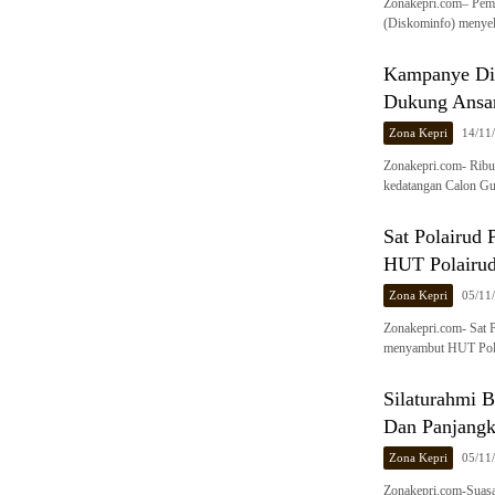
Zonakepri.com– Peme
(Diskominfo) menyel
Kampanye Dia
Dukung Ansa
Zona Kepri
14/11
Zonakepri.com- Ribu
kedatangan Calon Gu
Sat Polairud 
HUT Polairu
Zona Kepri
05/11
Zonakepri.com- Sat P
menyambut HUT Pola
Silaturahmi B
Dan Panjang
Zona Kepri
05/11
Zonakepri.com-Suasan