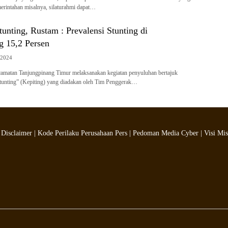
erintahan misalnya, silaturahmi dapat…
unting, Rustam : Prevalensi Stunting di
g 15,2 Persen
/2024
amatan Tanjungpinang Timur melaksanakan kegiatan penyuluhan bertajuk
tunting” (Kepiting) yang diadakan oleh Tim Penggerak…
|
Disclaimer
|
Kode Perilaku Perusahaan Pers
|
Pedoman Media Cyber
|
Visi Mis