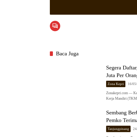
Baca Juga
Segera Dafta
Juta Per Oran
Zona Kepri
16/05
Zonakepri.com — Ke
Kerja Mandiri (TKM)
Sembang Berb
Pemko Terima
Tanjungpinang
24