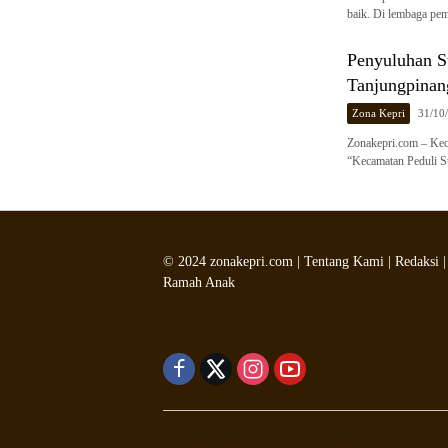
baik. Di lembaga pem
Penyuluhan St
Tanjungpinan
Zona Kepri
31/10
Zonakepri.com – Kec
“Kecamatan Peduli S
©
2024
zonakepri.com |
Tentang Kami
|
Redaksi
Ramah Anak
Didukung oleh WordPress
-
Tema: wpmedia.