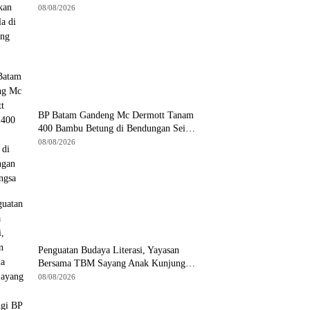
Kampung Bugis
08/08/2026
BP Batam Gandeng Mc Dermott Tanam
400 Bambu Betung di Bendungan Sei
Nongsa
08/08/2026
Penguatan Budaya Literasi, Yayasan
Bersama TBM Sayang Anak Kunjungi
BP Batam
08/08/2026