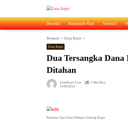
Langsung
ke
konten
Beranda
Kepulauan Riau
Nasional
H
Beranda
Zona Kepri
Zona Kepri
Dua Tersangka Dana 
Ditahan
ZonaKepri.com
2 Min Baca
16/09/2014
Pendemo Saat Orasi Didepan Gedung Kajari