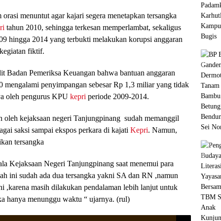
orasi menuntut agar kajari segera menetapkan tersangka
ri
tahun 2010, sehingga terkesan memperlambat, sekaligus
09 hingga 2014 yang terbukti melakukan korupsi anggaran
giatan fiktif.
audit Badan Pemeriksa Keuangan bahwa bantuan anggaran
 mengalami penyimpangan sebesar Rp 1,3 miliar yang tidak
ya oleh pengurus KPU
kepri
periode 2009-2014.
h oleh kejaksaan negeri Tanjungpinang sudah memanggil
gai saksi sampai ekspos perkara di kajati
Kepri
. Namun,
ikan tersangka
ala Kejaksaan Negeri Tanjungpinang saat menemui para
h ini sudah ada dua tersangka yakni SA dan RN ,namun
ni ,karena masih dilakukan pendalaman lebih lanjut untuk
ka hanya menunggu waktu “ ujarnya. (rul)