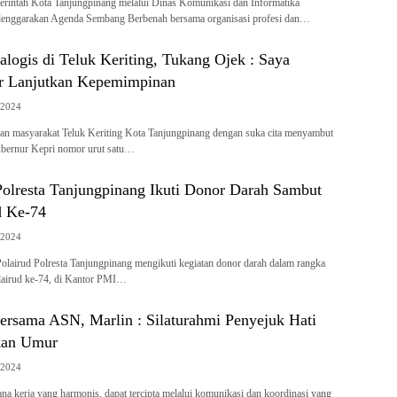
rintah Kota Tanjungpinang melalui Dinas Komunikasi dan Informatika
enggarakan Agenda Sembang Berbenah bersama organisasi profesi dan…
logis di Teluk Keriting, Tukang Ojek : Saya
r Lanjutkan Kepemimpinan
/2024
an masyarakat Teluk Keriting Kota Tanjungpinang dengan suka cita menyambut
bernur Kepri nomor urut satu…
Polresta Tanjungpinang Ikuti Donor Darah Sambut
d Ke-74
/2024
olairud Polresta Tanjungpinang mengikuti kegiatan donor darah dalam rangka
irud ke-74, di Kantor PMI…
ersama ASN, Marlin : Silaturahmi Penyejuk Hati
kan Umur
/2024
a kerja yang harmonis, dapat tercipta melalui komunikasi dan koordinasi yang