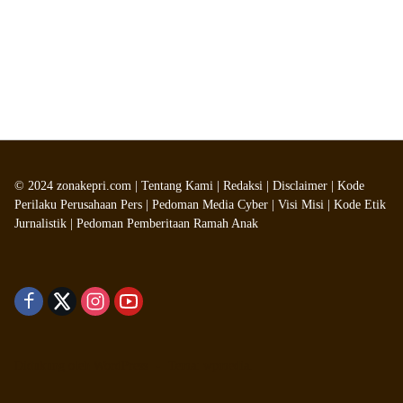
©
2024
zonakepri.com |
Tentang Kami
|
Redaksi
|
Disclaimer
|
Kode
Perilaku Perusahaan Pers
|
Pedoman Media Cyber
|
Visi Misi
|
Kode Etik
Jurnalistik
|
Pedoman Pemberitaan Ramah Anak
Didukung oleh WordPress
-
Tema: wpmedia.