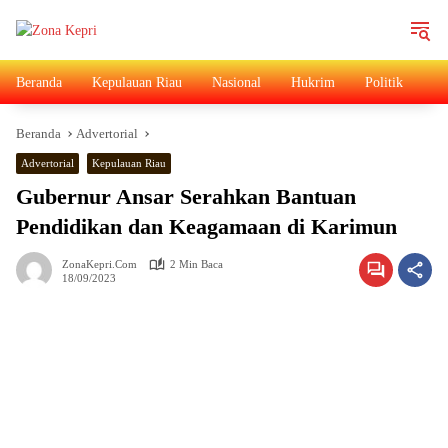
Langsung
ke
konten
Beranda
Kepulauan Riau
Nasional
Hukrim
Politik
Ad
Beranda
Advertorial
Advertorial
Kepulauan Riau
Gubernur Ansar Serahkan Bantuan
Pendidikan dan Keagamaan di Karimun
ZonaKepri.com
2 Min Baca
18/09/2023