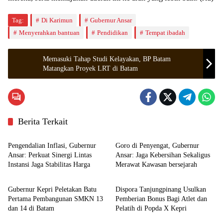
Tag:
Di Karimun
Gubernur Ansar
Menyerahkan bantuan
Pendidikan
Tempat ibadah
Memasuki Tahap Studi Kelayakan, BP Batam
Matangkan Proyek LRT di Batam
Berita Terkait
Kepulauan Riau
Kepulauan Riau
Pengendalian Inflasi, Gubernur
Goro di Penyengat, Gubernur
Ansar: Perkuat Sinergi Lintas
Ansar: Jaga Kebersihan Sekaligus
Instansi Jaga Stabilitas Harga
Merawat Kawasan bersejarah
Kepulauan Riau
Tanjungpinang
Gubernur Kepri Peletakan Batu
Dispora Tanjungpinang Usulkan
Pertama Pembangunan SMKN 13
Pemberian Bonus Bagi Atlet dan
dan 14 di Batam
Pelatih di Popda X Kepri
Tanjungpinang
Kepulauan Riau