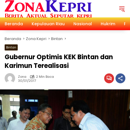
Langsung
ke
konten
Beranda
Kepulauan Riau
Nasional
Hukrim
Pol
Beranda
Zona Kepri
Bintan
Bintan
Gubernur Optimis KEK Bintan dan
Karimun Terealisasi
Zona
2 Min Baca
30/01/2017