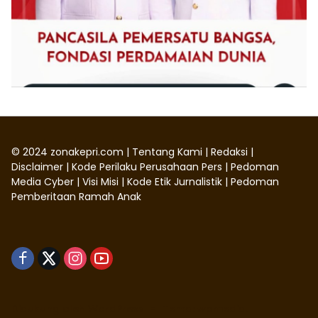
©
2024
zonakepri.com |
Tentang Kami
|
Redaksi
|
Disclaimer
|
Kode Perilaku Perusahaan Pers
|
Pedoman
Media Cyber
|
Visi Misi
|
Kode Etik Jurnalistik
|
Pedoman
Pemberitaan Ramah Anak
Didukung oleh WordPress
-
Tema: wpmedia.