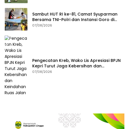
Sambut HUT RI ke-81, Camat Syuparman
Bersama TNI-Polri dan Instansi Goro di
Pantai Piwang
07/08/2026
Pengecatan Kreb, Wako Lis Apresiasi BPJN
Kepri Turut Jaga Kebersihan dan
Keindahan Ruas Jalan
07/08/2026