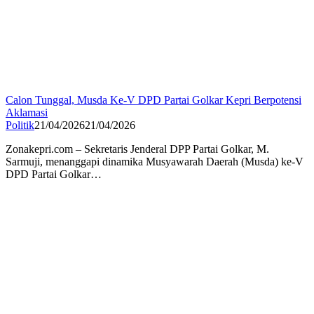
Calon Tunggal, Musda Ke-V DPD Partai Golkar Kepri Berpotensi
Aklamasi
Politik
21/04/2026
21/04/2026
Zonakepri.com – Sekretaris Jenderal DPP Partai Golkar, M.
Sarmuji, menanggapi dinamika Musyawarah Daerah (Musda) ke-V
DPD Partai Golkar…