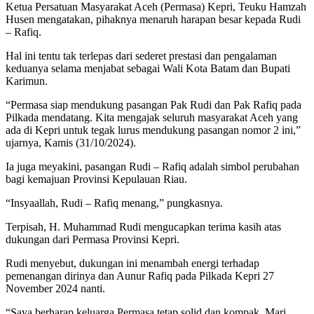
Ketua Persatuan Masyarakat Aceh (Permasa) Kepri, Teuku Hamzah
Husen mengatakan, pihaknya menaruh harapan besar kepada Rudi
– Rafiq.
Hal ini tentu tak terlepas dari sederet prestasi dan pengalaman
keduanya selama menjabat sebagai Wali Kota Batam dan Bupati
Karimun.
“Permasa siap mendukung pasangan Pak Rudi dan Pak Rafiq pada
Pilkada mendatang. Kita mengajak seluruh masyarakat Aceh yang
ada di Kepri untuk tegak lurus mendukung pasangan nomor 2 ini,”
ujarnya, Kamis (31/10/2024).
Ia juga meyakini, pasangan Rudi – Rafiq adalah simbol perubahan
bagi kemajuan Provinsi Kepulauan Riau.
“Insyaallah, Rudi – Rafiq menang,” pungkasnya.
Terpisah, H. Muhammad Rudi mengucapkan terima kasih atas
dukungan dari Permasa Provinsi Kepri.
Rudi menyebut, dukungan ini menambah energi terhadap
pemenangan dirinya dan Aunur Rafiq pada Pilkada Kepri 27
November 2024 nanti.
“Saya berharap keluarga Permasa tetap solid dan kompak. Mari