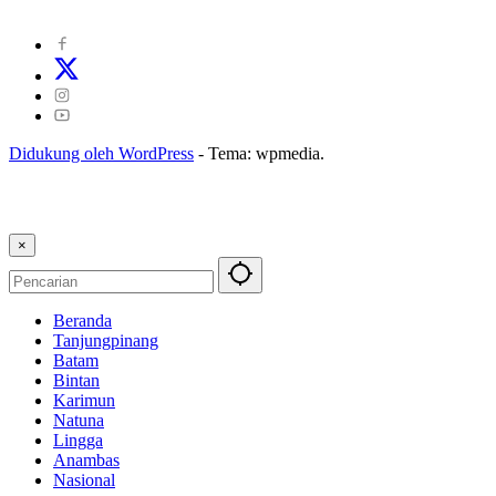
Kode Etik Jurnalistik
|
Pedoman Pemberitaan Ramah Anak
Didukung oleh WordPress
-
Tema: wpmedia.
×
Beranda
Tanjungpinang
Batam
Bintan
Karimun
Natuna
Lingga
Anambas
Nasional