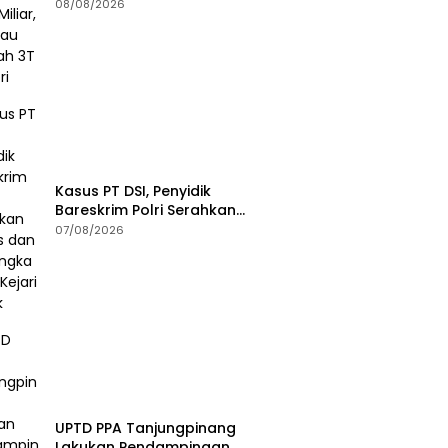
Jangkau Wilayah 3T di Kepri
08/08/2026
Kasus PT DSI, Penyidik
Bareskrim Polri Serahkan
Berkas dan Tersangka AS ke
07/08/2026
Kejari Depok
UPTD PPA Tanjungpinang
Lakukan Pendampingan