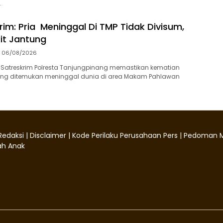
…
rim: Pria Meninggal Di TMP Tidak Divisum,
it Jantung
06/08/2026
 Satreskrim Polresta Tanjungpinang memastikan kematian
 yang ditemukan meninggal dunia di area Makam Pahlawan
Redaksi
|
Disclaimer
|
Kode Perilaku Perusahaan Pers
|
Pedoman M
h Anak