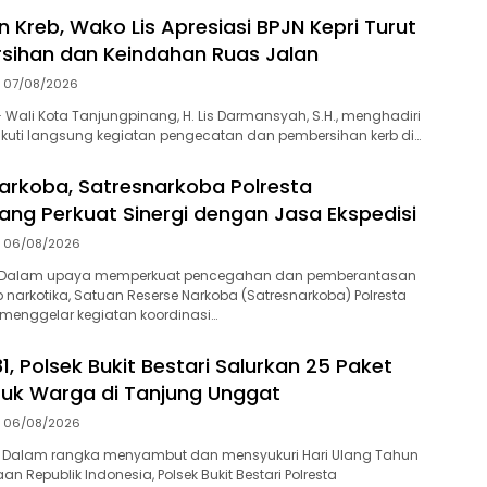
 Kreb, Wako Lis Apresiasi BPJN Kepri Turut
sihan dan Keindahan Ruas Jalan
07/08/2026
Wali Kota Tanjungpinang, H. Lis Darmansyah, S.H., menghadiri
kuti langsung kegiatan pengecatan dan pembersihan kerb di…
arkoba, Satresnarkoba Polresta
ang Perkuat Sinergi dengan Jasa Ekspedisi
06/08/2026
-Dalam upaya memperkuat pencegahan dan pemberantasan
 narkotika, Satuan Reserse Narkoba (Satresnarkoba) Polresta
menggelar kegiatan koordinasi…
1, Polsek Bukit Bestari Salurkan 25 Paket
uk Warga di Tanjung Unggat
06/08/2026
 Dalam rangka menyambut dan mensyukuri Hari Ulang Tahun
n Republik Indonesia, Polsek Bukit Bestari Polresta