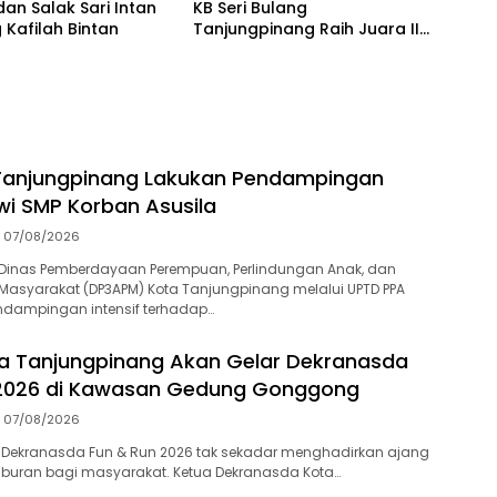
dan Salak Sari Intan
KB Seri Bulang
 Kafilah Bintan
Tanjungpinang Raih Juara III
Tingkat Nasional
Tanjungpinang Lakukan Pendampingan
swi SMP Korban Asusila
07/08/2026
Dinas Pemberdayaan Perempuan, Perlindungan Anak, dan
asyarakat (DP3APM) Kota Tanjungpinang melalui UPTD PPA
dampingan intensif terhadap…
a Tanjungpinang Akan Gelar Dekranasda
 2026 di Kawasan Gedung Gonggong
07/08/2026
 Dekranasda Fun & Run 2026 tak sekadar menghadirkan ajang
iburan bagi masyarakat. Ketua Dekranasda Kota…