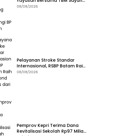
Yayasan Bersama TBM Sayang
Anak Kunjungi BP Batam
08/08/2026
Pelayanan Stroke Standar
Internasional, RSBP Batam Raih
Diamond Status dari WSO
08/08/2026
Pemprov Kepri Terima Dana
Revitalisasi Sekolah Rp97 Miliar,