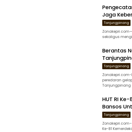
Pengecatan
Jaga Keber
Tanjungpinang
Zonakepri.com— 
sekaligus mengi
Berantas N
Tanjungpin
Tanjungpinang
Zonakepri.com
peredaran gelap
Tanjungpinang 
HUT RI Ke-8
Bansos Unt
Tanjungpinang
Zonakepri.com–
Ke-81 Kemerdekaa