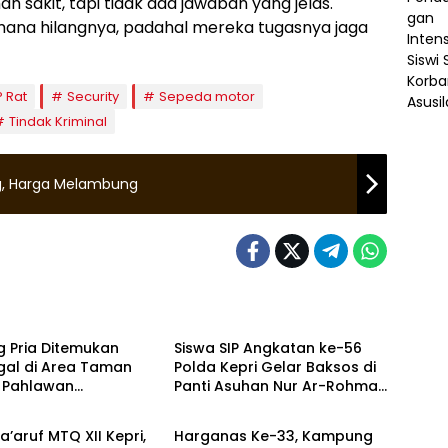
 sakit, tapi tidak ada jawaban yang jelas.
gimana hilangnya, padahal mereka tugasnya jaga
 Rat
Security
Sepeda motor
Tindak Kriminal
g, Harga Melambung
gpinang
Tanjungpinang
g Pria Ditemukan
Siswa SIP Angkatan ke-56
gal di Area Taman
Polda Kepri Gelar Baksos di
 Pahlawan
Panti Asuhan Nur Ar-Rohman
Tanjungpinang
gpinang
Tanjungpinang
a’aruf MTQ XII Kepri,
Harganas Ke-33, Kampung