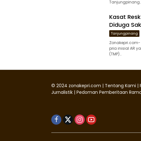
Tanjungpinang
Kasat Resk
Diduga Sak
Tanjungpinang
Zonakepri.com-
pria inisial AR
(TMP)…
©
2024
zonakepri.com |
Tentang Kami
|
Jurnalistik
|
Pedoman Pemberitaan Rama