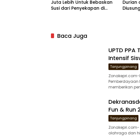
Juta Lebih Untuk Bebaskan
Durian 
Susi dari Penyekapan di
Diusung
Myanmar
Baca Juga
UPTD PPA 
Intensif Si
Tanjungpinang
Zonakepri.com-
Pemberdayaan M
memberikan pen
Dekranasd
Fun & Run
Tanjungpinang
Zonakepri.com-
olahraga dan h