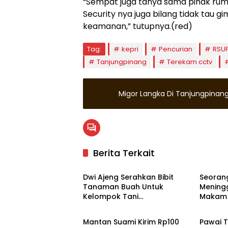
“Sempat juga tanya sama pihak rumah
Security nya juga bilang tidak tau 
keamanan,” tutupnya.(red)
Tag:
kepri
Pencurian
RSUP
Tanjungpinang
Terekam cctv
Migor Langka Di Tanjungpinan
Berita Terkait
Tanjungpinang
Tanjun
Dwi Ajeng Serahkan Bibit
Seoran
Tanaman Buah Untuk
Mening
Kelompok Tani
Makam
Hukrim
Bintan
Tanjungpinang
Tanjun
Mantan Suami Kirim Rp100
Pawai T