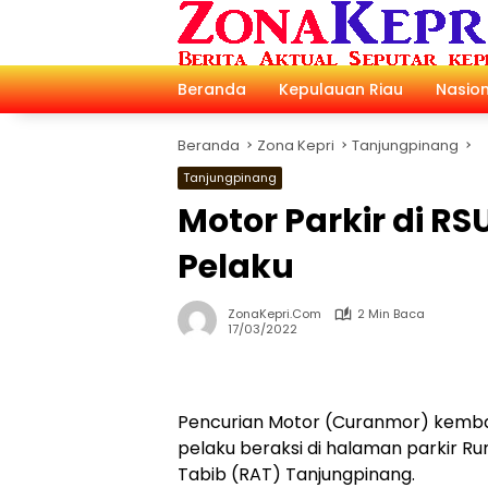
Langsung
ke
konten
Beranda
Kepulauan Riau
Nasion
Beranda
Zona Kepri
Tanjungpinang
Tanjungpinang
Motor Parkir di RS
Pelaku
ZonaKepri.com
2 Min Baca
17/03/2022
Pencurian Motor (Curanmor) kembali
pelaku beraksi di halaman parkir R
Tabib (RAT) Tanjungpinang.