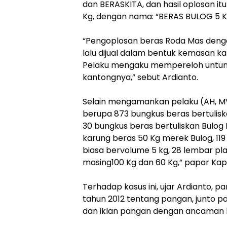
dan BERASKITA, dan hasil oplosan it
Kg, dengan nama: “BERAS BULOG 5 KG
“Pengoplosan beras Roda Mas dengan
lalu dijual dalam bentuk kemasan k
Pelaku mengaku mempereloh untung 
kantongnya,” sebut Ardianto.
Selain mengamankan pelaku (AH, MV. 
berupa 873 bungkus beras bertulisk
30 bungkus beras bertuliskan Bulog
karung beras 50 Kg merek Bulog, 119
biasa bervolume 5 kg, 28 lembar pla
masing100 Kg dan 60 Kg,” papar Kapo
Terhadap kasus ini, ujar Ardianto, pa
tahun 2012 tentang pangan, junto pa
dan iklan pangan dengan ancaman h