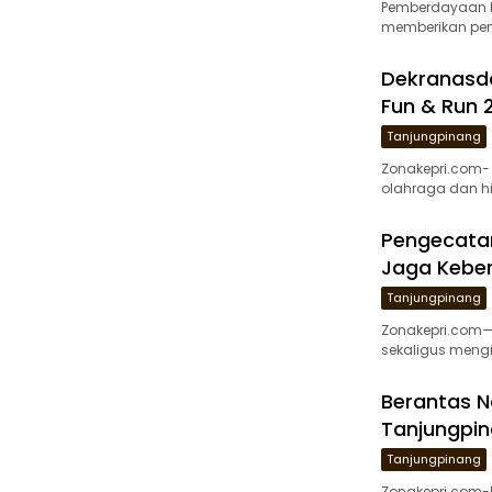
Pemberdayaan M
memberikan pen
Dekranasd
Fun & Run
Tanjungpinang
Zonakepri.com-
olahraga dan h
Pengecatan
Jaga Keber
Tanjungpinang
Zonakepri.com— 
sekaligus mengi
Berantas N
Tanjungpin
Tanjungpinang
Zonakepri.com