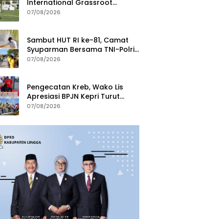
International Grassroot
Football Festival 2026
07/08/2026
Sambut HUT RI ke-81, Camat
Syuparman Bersama TNI-Polri
dan Instansi Goro di Pantai
07/08/2026
Piwang
Pengecatan Kreb, Wako Lis
Apresiasi BPJN Kepri Turut
Jaga Kebersihan dan
07/08/2026
Keindahan Ruas Jalan