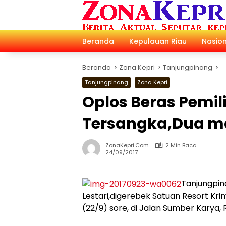
Langsung
ke
konten
Beranda
Kepulauan Riau
Nasion
Beranda
Zona Kepri
Tanjungpinang
Tanjungpinang
Zona Kepri
Oplos Beras Pemi
Tersangka,Dua ma
ZonaKepri.com
2 Min Baca
24/09/2017
Tanjungpin
Lestari,digerebek Satuan Resort Kr
(22/9) sore, di Jalan Sumber Karya,