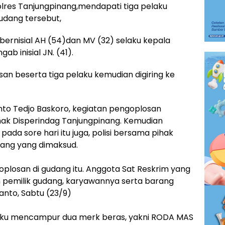
res Tanjungpinang,mendapati tiga pelaku
udang tersebut,
rnisial AH (54)dan MV (32) selaku kepala
b inisial JN. (41).
an beserta tiga pelaku kemudian digiring ke
nto Tedjo Baskoro, kegiatan pengoplosan
ihak Disperindag Tanjungpinang. Kemudian
 pada sore hari itu juga, polisi bersama pihak
ang yang dimaksud.
plosan di gudang itu. Anggota Sat Reskrim yang
pemilik gudang, karyawannya serta barang
ianto, Sabtu (23/9)
elaku mencampur dua merk beras, yakni RODA MAS