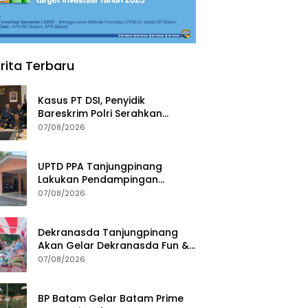
rita Terbaru
Kasus PT DSI, Penyidik
Bareskrim Polri Serahkan
Berkas dan Tersangka AS ke
07/08/2026
Kejari Depok
UPTD PPA Tanjungpinang
Lakukan Pendampingan
Intensif Siswi SMP Korban
07/08/2026
Asusila
Dekranasda Tanjungpinang
Akan Gelar Dekranasda Fun &
Run 2026 di Kawasan Gedung
07/08/2026
Gonggong
BP Batam Gelar Batam Prime