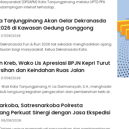
asyarakat (DP3APM) Kota Tanjungpinang melalui UPTD PPA
dampingan intensif terhadap…
a Tanjungpinang Akan Gelar Dekranasda
 2026 di Kawasan Gedung Gonggong
07/08/2026
 Dekranasda Fun & Run 2026 tak sekadar menghadirkan ajang
iburan bagi masyarakat. Ketua Dekranasda Kota…
 Kreb, Wako Lis Apresiasi BPJN Kepri Turut
sihan dan Keindahan Ruas Jalan
07/08/2026
Wali Kota Tanjungpinang, H. Lis Darmansyah, S.H., menghadiri
kuti langsung kegiatan pengecatan dan pembersihan kerb di…
arkoba, Satresnarkoba Polresta
ang Perkuat Sinergi dengan Jasa Ekspedisi
06/08/2026
-Dalam upaya memperkuat pencegahan dan pemberantasan