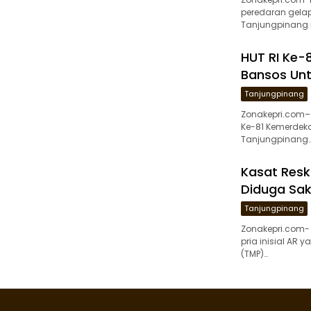
peredaran gelap
Tanjungpinang 
HUT RI Ke-8
Bansos Unt
Tanjungpinang
Zonakepri.com–
Ke-81 Kemerdekaa
Tanjungpinang
Kasat Resk
Diduga Sak
Tanjungpinang
Zonakepri.com-
pria inisial AR
(TMP)…