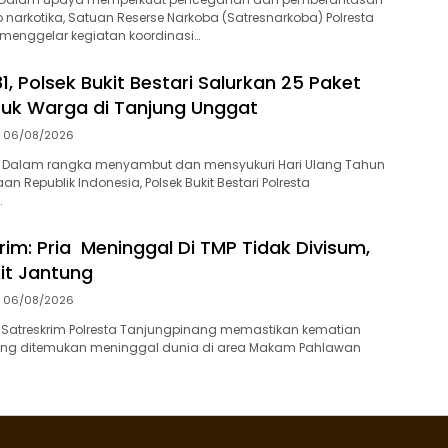
 narkotika, Satuan Reserse Narkoba (Satresnarkoba) Polresta
menggelar kegiatan koordinasi…
1, Polsek Bukit Bestari Salurkan 25 Paket
uk Warga di Tanjung Unggat
06/08/2026
 Dalam rangka menyambut dan mensyukuri Hari Ulang Tahun
n Republik Indonesia, Polsek Bukit Bestari Polresta
…
rim: Pria Meninggal Di TMP Tidak Divisum,
it Jantung
06/08/2026
 Satreskrim Polresta Tanjungpinang memastikan kematian
 yang ditemukan meninggal dunia di area Makam Pahlawan