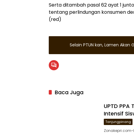
Serta ditambah pasal 62 ayat 1 junto 
tentang perlindungan konsumen den
(red)
Selain PTUN kan, Lamen Akan 
Baca Juga
UPTD PPA 
Intensif Si
Tanjungpinang
Zonakepri.com-