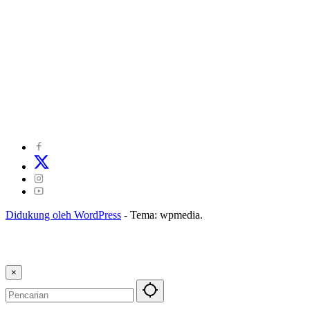
©
2024
zonakepri.com |
Tentang Kami
|
Redaksi
|
Disclaimer
|
Kode Perilaku Perusahaan Pers
|
Pedoman Media Cyber
|
Visi Misi
|
Kode Etik Jurnalistik
|
Pedoman Pemberitaan Ramah Anak
Didukung oleh WordPress
-
Tema: wpmedia.
×