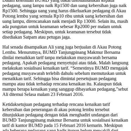
Dalam ketentuan BUMD yang bakal disosialisasikan kepada
pedagang, uang lampu naik Rp1500 dan uang kebersihan juga naik
Rp1500. Sehingga uang yang harus dikeluarkan pedagang di Akau
Potong lembu yang semula Rp10 ribu untuk uang kebersihan dan
uang lampu, direncanakan naik menjadi Rp 13000. Selain itu, masih
ada pungutan untuk keamanan sebesar Rp2000 per malam untuk
setiap pedagang. Meskipun, untuk keamanan tersebut tidak
disediakan Satpam atau petugas jaga.
Hal senada disampaikan Ali yang juga berjualan di Akau Potong
Lembu. Menurutnya, BUMD Tanjungpinang Makmur Bersama
dinilai menaikkan tarif tanpa melakukan musyawarah bersama
pedagang. Apakah pedagang menyetujui atau tidak. Malah langsung
melakukan sosialisasi kenaikan tarif. “Semestinya BUMD mengajak
pedagang musyawarah terlebih dahulu sebelum memutuskan untuk
menaikkan tarif. Sehingga bisa dimintai persetujuan pedagang
mampu atau tidak terhadap rencana kenaikan itu. Kalaupun tidak
mampu berapa kenaikan yang sanggup dibayarkan pedagang,”sebut
Ali ditemui Selasa malam 23 Februari 2016.
Ketidaksetujuan pedagang terhadap rencana kenaikan tarif
kebersihan dan penerangan di akau potong lembu tersebut
ditunjukkan pedagang dengan tidak menghadiri undangan dari
BUMD Tanjungpinang makmur Bersama untuk sosialisasi kenaikan
tarif di kantor BUMD pada 15 Februari 2016 kemarin. Meskipun
ada beberapa pedagang yang hadir itupun belum mewakili dari