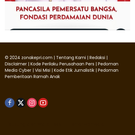
©
2024
zonakepri.com |
Tentang Kami
|
Redaksi
|
Disclaimer
|
Kode Perilaku Perusahaan Pers
|
Pedoman
Media Cyber
|
Visi Misi
|
Kode Etik Jurnalistik
|
Pedoman
Pemberitaan Ramah Anak
Didukung oleh WordPress
-
Tema: wpmedia.