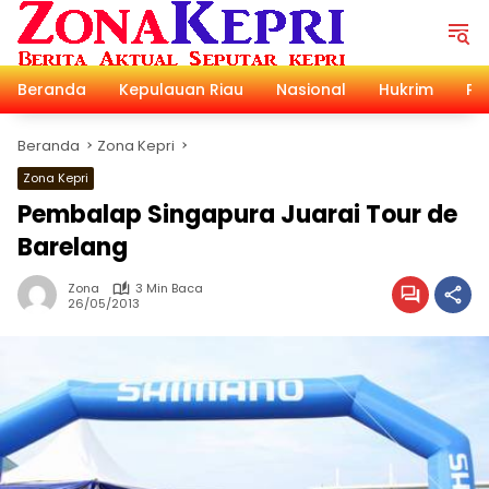
Langsung
ke
konten
Beranda
Kepulauan Riau
Nasional
Hukrim
Pol
Beranda
Zona Kepri
Zona Kepri
Pembalap Singapura Juarai Tour de
Barelang
Zona
3 Min Baca
26/05/2013