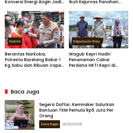
Konversi Energi Angin Jadi
Ikuti Kejurnas Panahan
Listrik Di Batam
2026
Hukrim
Kepulauan Riau
Berantas Narkoba,
Wagub Kepri Hadiri
Polresta Barelang Bakar 1
Penanaman Cabai
Kg Sabu dan Ribuan Vape
Perdana HKTI Kepri di
Etomidate
Galang Baru Batam
Baca Juga
Segera Daftar, Kemnaker Salurkan
Bantuan TKM Pemula Rp5 Juta Per
Orang
Zona Kepri
16/05/2026