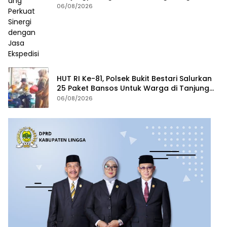
Jasa Ekspedisi
06/08/2026
HUT RI Ke-81, Polsek Bukit Bestari Salurkan
25 Paket Bansos Untuk Warga di Tanjung
Unggat
06/08/2026