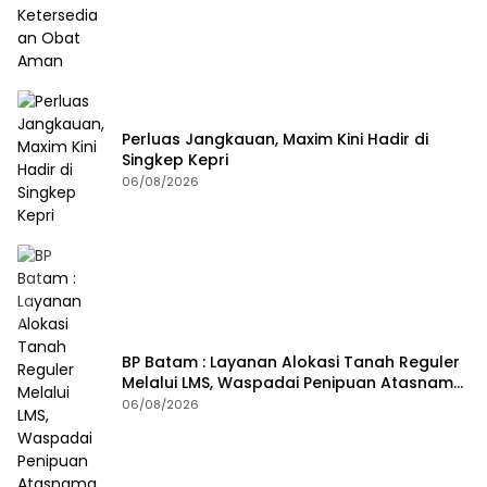
Perluas Jangkauan, Maxim Kini Hadir di
Singkep Kepri
06/08/2026
BP Batam : Layanan Alokasi Tanah Reguler
Melalui LMS, Waspadai Penipuan Atasnama
Institusi
06/08/2026