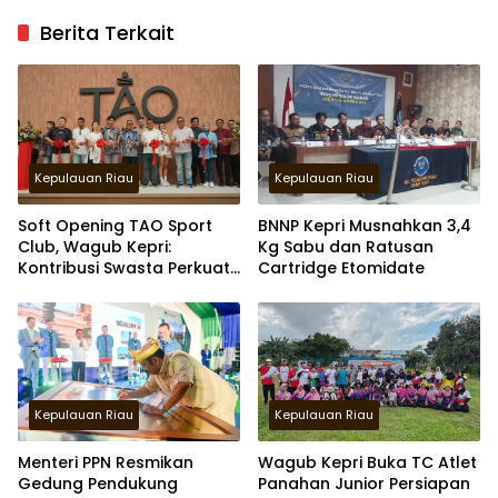
Berita Terkait
Kepulauan Riau
Kepulauan Riau
Soft Opening TAO Sport
BNNP Kepri Musnahkan 3,4
Club, Wagub Kepri:
Kg Sabu dan Ratusan
Kontribusi Swasta Perkuat
Cartridge Etomidate
Sport Tourism di Batam
Kepulauan Riau
Kepulauan Riau
Menteri PPN Resmikan
Wagub Kepri Buka TC Atlet
Gedung Pendukung
Panahan Junior Persiapan