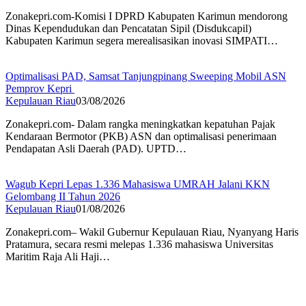
Zonakepri.com-Komisi I DPRD Kabupaten Karimun mendorong
Dinas Kependudukan dan Pencatatan Sipil (Disdukcapil)
Kabupaten Karimun segera merealisasikan inovasi SIMPATI…
Optimalisasi PAD, Samsat Tanjungpinang Sweeping Mobil ASN
Pemprov Kepri
Kepulauan Riau
03/08/2026
Zonakepri.com- Dalam rangka meningkatkan kepatuhan Pajak
Kendaraan Bermotor (PKB) ASN dan optimalisasi penerimaan
Pendapatan Asli Daerah (PAD). UPTD…
Wagub Kepri Lepas 1.336 Mahasiswa UMRAH Jalani KKN
Gelombang II Tahun 2026
Kepulauan Riau
01/08/2026
Zonakepri.com– Wakil Gubernur Kepulauan Riau, Nyanyang Haris
Pratamura, secara resmi melepas 1.336 mahasiswa Universitas
Maritim Raja Ali Haji…