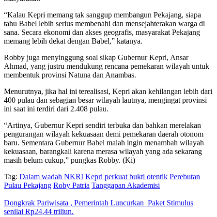
“Kalau Kepri memang tak sanggup membangun Pekajang, siapa
tahu Babel lebih serius membenahi dan mensejahterakan warga di
sana. Secara ekonomi dan akses geografis, masyarakat Pekajang
memang lebih dekat dengan Babel,” katanya.
Robby juga menyinggung soal sikap Gubernur Kepri, Ansar
Ahmad, yang justru mendukung rencana pemekaran wilayah untuk
membentuk provinsi Natuna dan Anambas.
Menurutnya, jika hal ini terealisasi, Kepri akan kehilangan lebih dari
400 pulau dan sebagian besar wilayah lautnya, mengingat provinsi
ini saat ini terdiri dari 2.408 pulau.
“Artinya, Gubernur Kepri sendiri terbuka dan bahkan merelakan
pengurangan wilayah kekuasaan demi pemekaran daerah otonom
baru. Sementara Gubernur Babel malah ingin menambah wilayah
kekuasaan, barangkali karena merasa wilayah yang ada sekarang
masih belum cukup,” pungkas Robby. (Ki)
Tag:
Dalam wadah NKRI
Kepri perkuat bukti otentik
Perebutan
Pulau Pekajang
Roby Patria
Tanggapan Akademisi
Dongkrak Pariwisata , Pemerintah Luncurkan Paket Stimulus
senilai Rp24,44 triliun.