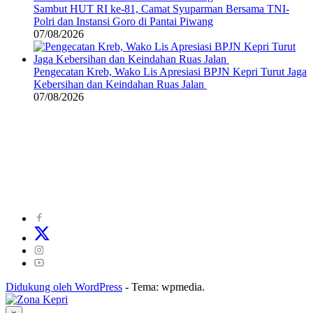
Sambut HUT RI ke-81, Camat Syuparman Bersama TNI-
Polri dan Instansi Goro di Pantai Piwang
07/08/2026
Pengecatan Kreb, Wako Lis Apresiasi BPJN Kepri Turut Jaga
Kebersihan dan Keindahan Ruas Jalan
07/08/2026
©
2024
zonakepri.com |
Tentang Kami
|
Redaksi
|
Disclaimer
|
Kode Perilaku Perusahaan Pers
|
Pedoman Media Cyber
|
Visi Misi
|
Kode Etik Jurnalistik
|
Pedoman Pemberitaan Ramah Anak
Didukung oleh WordPress
-
Tema: wpmedia.