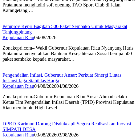
Pratamura menghadiri soft opening TAO Sport Club di Jalan
Karangetang,…
Pemprov Kepri Bagikan 500 Paket Sembako Untuk Masyarakat
Tanjungpinang
Kepulauan Riau
04/08/2026
Zonakepri.com– Wakil Gubernur Kepulauan Riau Nyanyang Haris
Pratamura menyerahkan Bantuan Kesejahteraan Sosial berupa 500
paket sembako kepada masyarakat…
Pengendalian Inflasi, Gubernur Ansar: Perkuat Sinergi Lintas
Instansi Jaga Stabilitas Harga
Kepulauan Riau
04/08/2026
04/08/2026
Zonakepri.com-Gubernur Kepulauan Riau Ansar Ahmad selaku
Ketua Tim Pengendalian Inflasi Daerah (TPID) Provinsi Kepulauan
Riau memimpin High Level…
DPRD Karimun Dorong Disdukcapil Segera Realisasikan Inovasi
SIMPATI DESA
Kepulauan Riau
03/08/2026
03/08/2026