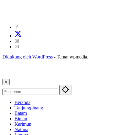
©
2024
zonakepri.com |
Tentang Kami
|
Redaksi
|
Disclaimer
|
Kode Perilaku Perusahaan Pers
|
Pedoman Media Cyber
|
Visi Misi
|
Kode Etik Jurnalistik
|
Pedoman Pemberitaan Ramah Anak
Didukung oleh WordPress
-
Tema: wpmedia.
×
Beranda
Tanjungpinang
Batam
Bintan
Karimun
Natuna
Lingga