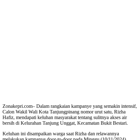
Zonakepri.com– Dalam rangkaian kampanye yang semakin intensif,
Calon Wakil Wali Kota Tanjungpinang nomor urut satu, Rizha
Hafiz, mendapati keluhan masyarakat tentang sulitnya akses air
bersih di Kelurahan Tanjung Unggat, Kecamatan Bukit Bestari.
Keluhan ini disampaikan warga saat Rizha dan relawannya
melakukan kampanye door-to-door pada Minggu (10/11/2024).