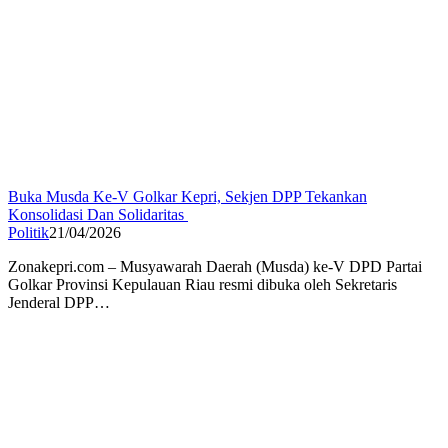
Buka Musda Ke-V Golkar Kepri, Sekjen DPP Tekankan
Konsolidasi Dan Solidaritas
Politik
21/04/2026
Zonakepri.com – Musyawarah Daerah (Musda) ke-V DPD Partai
Golkar Provinsi Kepulauan Riau resmi dibuka oleh Sekretaris
Jenderal DPP…