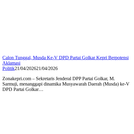
Calon Tunggal, Musda Ke-V DPD Partai Golkar Kepri Berpotensi
Aklamasi
Politik
21/04/2026
21/04/2026
Zonakepri.com – Sekretaris Jenderal DPP Partai Golkar, M.
Sarmuji, menanggapi dinamika Musyawarah Daerah (Musda) ke-V
DPD Partai Golkar…