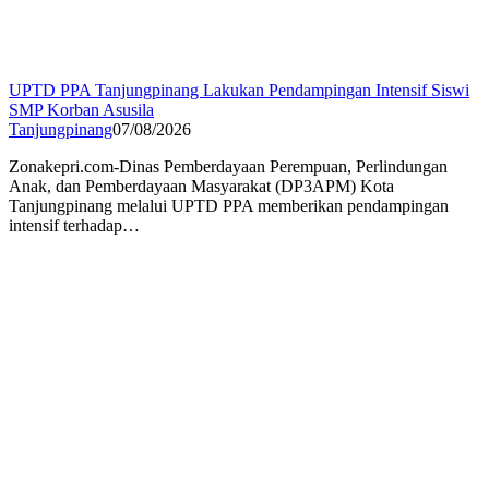
UPTD PPA Tanjungpinang Lakukan Pendampingan Intensif Siswi
SMP Korban Asusila
Tanjungpinang
07/08/2026
Zonakepri.com-Dinas Pemberdayaan Perempuan, Perlindungan
Anak, dan Pemberdayaan Masyarakat (DP3APM) Kota
Tanjungpinang melalui UPTD PPA memberikan pendampingan
intensif terhadap…