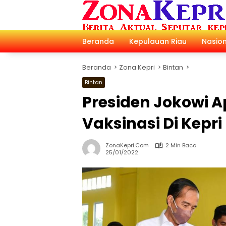
Langsung
ke
konten
Beranda
Kepulauan Riau
Nasion
Beranda
Zona Kepri
Bintan
Bintan
Presiden Jokowi A
Vaksinasi Di Kepri
ZonaKepri.com
2 Min Baca
25/01/2022