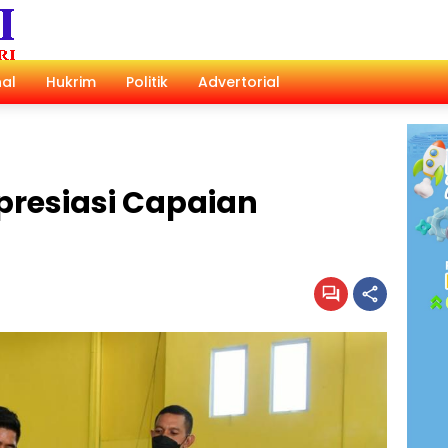
al
Hukrim
Politik
Advertorial
presiasi Capaian