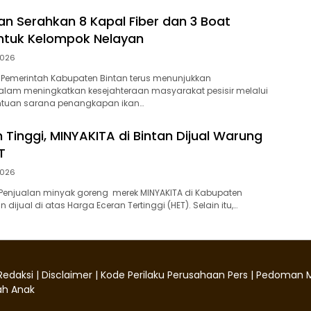
tan Serahkan 8 Kapal Fiber dan 3 Boat
ntuk Kelompok Nelayan
2026
 Pemerintah Kabupaten Bintan terus menunjukkan
lam meningkatkan kesejahteraan masyarakat pesisir melalui
tuan sarana penangkapan ikan…
 Tinggi, MINYAKITA di Bintan Dijual Warung
T
2026
Penjualan minyak goreng merek MINYAKITA di Kabupaten
 dijual di atas Harga Eceran Tertinggi (HET). Selain itu,…
Redaksi
|
Disclaimer
|
Kode Perilaku Perusahaan Pers
|
Pedoman M
h Anak