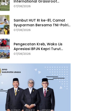
International Grassroot
Football Festival 2026
07/08/2026
Sambut HUT RI ke-81, Camat
Syuparman Bersama TNI-Polri
dan Instansi Goro di Pantai
07/08/2026
Piwang
Pengecatan Kreb, Wako Lis
Apresiasi BPJN Kepri Turut
Jaga Kebersihan dan
07/08/2026
Keindahan Ruas Jalan