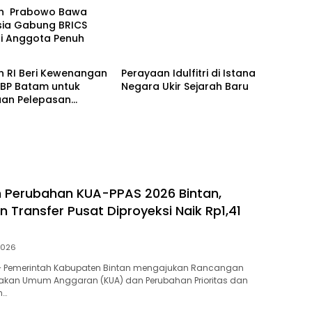
h Prabowo Bawa
sia Gabung BRICS
i Anggota Penuh
Nasional
n RI Beri Kewenangan
Perayaan Idulfitri di Istana
 BP Batam untuk
Negara Ukir Sejarah Baru
uan Pelepasan
n Hutan
 Perubahan KUA-PPAS 2026 Bintan,
 Transfer Pusat Diproyeksi Naik Rp1,41
2026
– Pemerintah Kabupaten Bintan mengajukan Rancangan
jakan Umum Anggaran (KUA) dan Perubahan Prioritas dan
n…