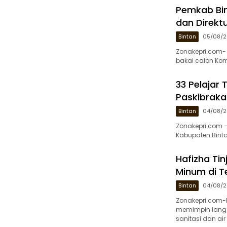
Pemkab Bin
dan Direkt
Bintan
05/08/
Zonakepri.com-
bakal calon Kom
33 Pelajar 
Paskibraka
Bintan
04/08/
Zonakepri.com –
Kabupaten Bint
Hafizha Ti
Minum di T
Bintan
04/08/
Zonakepri.com-
memimpin lang
sanitasi dan ai