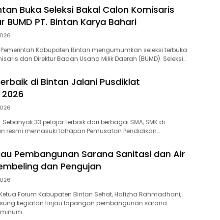
tan Buka Seleksi Bakal Calon Komisaris
ur BUMD PT. Bintan Karya Bahari
2026
 Pemerintah Kabupaten Bintan mengumumkan seleksi terbuka
isaris dan Direktur Badan Usaha Milik Daerah (BUMD). Seleksi…
Terbaik di Bintan Jalani Pusdiklat
 2026
2026
 Sebanyak 33 pelajar terbaik dari berbagai SMA, SMK di
an resmi memasuki tahapan Pemusatan Pendidikan…
njau Pembangunan Sarana Sanitasi dan Air
embeling dan Pengujan
2026
Ketua Forum Kabupaten Bintan Sehat, Hafizha Rahmadhani,
sung kegiatan tinjau lapangan pembangunan sarana
r minum…