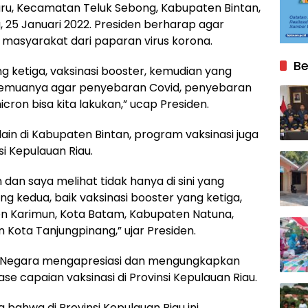
u, Kecamatan Teluk Sebong, Kabupaten Bintan,
a, 25 Januari 2022. Presiden berharap agar
 masyarakat dari paparan virus korona.
Be
g ketiga, vaksinasi booster, kemudian yang
a semuanya agar penyebaran Covid, penyebaran
cron bisa kita lakukan,” ucap Presiden.
n di Kabupaten Bintan, program vaksinasi juga
si Kepulauan Riau.
 dan saya melihat tidak hanya di sini yang
ang kedua, baik vaksinasi booster yang ketiga,
en Karimun, Kota Batam, Kabupaten Natuna,
ota Tanjungpinang,” ujar Presiden.
a Negara mengapresiasi dan mengungkapkan
se capaian vaksinasi di Provinsi Kepulauan Riau.
bahwa di Provinsi Kepulauan Riau ini