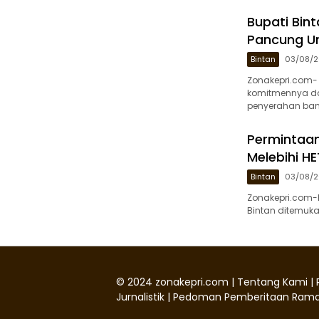
Bupati Bin
Pancung U
Bintan
03/08/
Zonakepri.com-
komitmennya da
penyerahan ban
Permintaan
Melebihi HE
Bintan
03/08/
Zonakepri.com-
Bintan ditemukan
©
2024
zonakepri.com |
Tentang Kami
|
Jurnalistik
|
Pedoman Pemberitaan Rama