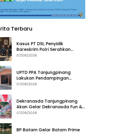
rita Terbaru
Kasus PT DSI, Penyidik
Bareskrim Polri Serahkan
Berkas dan Tersangka AS ke
07/08/2026
Kejari Depok
UPTD PPA Tanjungpinang
Lakukan Pendampingan
Intensif Siswi SMP Korban
07/08/2026
Asusila
Dekranasda Tanjungpinang
Akan Gelar Dekranasda Fun &
Run 2026 di Kawasan Gedung
07/08/2026
Gonggong
BP Batam Gelar Batam Prime