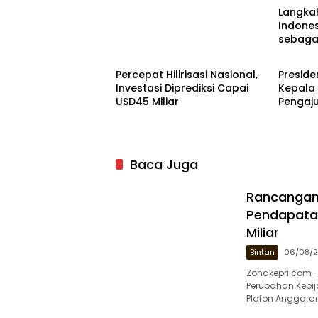
Langka
Indone
sebaga
Nasional
Batam
Percepat Hilirisasi Nasional,
Preside
Investasi Diprediksi Capai
Kepala
USD45 Miliar
Pengaj
Kawasa
Baca Juga
Rancangan
Pendapatan
Miliar
Bintan
06/08/
Zonakepri.com 
Perubahan Kebi
Plafon Anggara