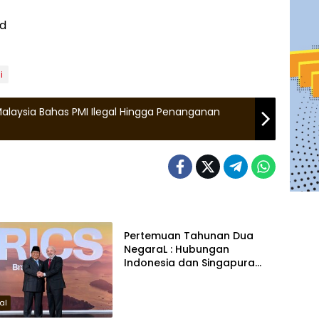
id
i
 Malaysia Bahas PMI Ilegal Hingga Penanganan
Nasional
Pertemuan Tahunan Dua
NegaraL : Hubungan
Indonesia dan Singapura
Sudah Dekat Sejak Dulu
al