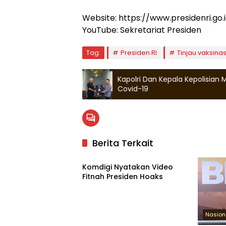
Website: https://www.presidenri.go.
YouTube: Sekretariat Presiden
Tag:
Presiden RI
Tinjau vaksinas
Kapolri Dan Kepala Kepolisian
Covid-19
Berita Terkait
Nasional
Komdigi Nyatakan Video
Fitnah Presiden Hoaks
Nasion