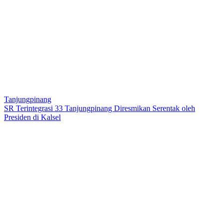
Tanjungpinang
SR Terintegrasi 33 Tanjungpinang Diresmikan Serentak oleh
Presiden di Kalsel