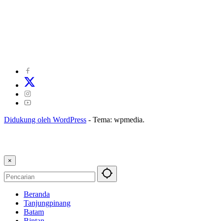
©
2024
zonakepri.com |
Tentang Kami
|
Redaksi
|
Disclaimer
|
Kode Perilaku Perusahaan Pers
|
Pedoman Media Cyber
|
Visi Misi
|
Kode Etik Jurnalistik
|
Pedoman Pemberitaan Ramah Anak
Didukung oleh WordPress
-
Tema: wpmedia.
×
Beranda
Tanjungpinang
Batam
Bintan