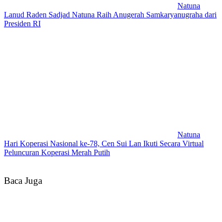
Natuna
Lanud Raden Sadjad Natuna Raih Anugerah Samkaryanugraha dari
Presiden RI
Natuna
Hari Koperasi Nasional ke-78, Cen Sui Lan Ikuti Secara Virtual
Peluncuran Koperasi Merah Putih
Baca Juga