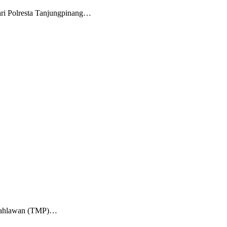
ri Polresta Tanjungpinang…
m Pahlawan (TMP)…