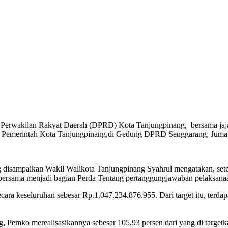
erwakilan Rakyat Daerah (DPRD) Kota Tanjungpinang, bersama jajar
Pemerintah Kota Tanjungpinang,di Gedung DPRD Senggarang, Jumat 
isampaikan Wakil Walikota Tanjungpinang Syahrul mengatakan, setel
bersama menjadi bagian Perda Tentang pertanggungjawaban pelaksa
ecara keseluruhan sebesar Rp.1.047.234.876.955. Dari target itu, terdap
Pemko merealisasikannya sebesar 105,93 persen dari yang di targetk