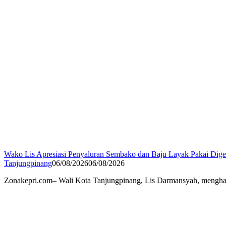
Wako Lis Apresiasi Penyaluran Sembako dan Baju Layak Pakai Di
Tanjungpinang
06/08/2026
06/08/2026
Zonakepri.com– Wali Kota Tanjungpinang, Lis Darmansyah, menghad