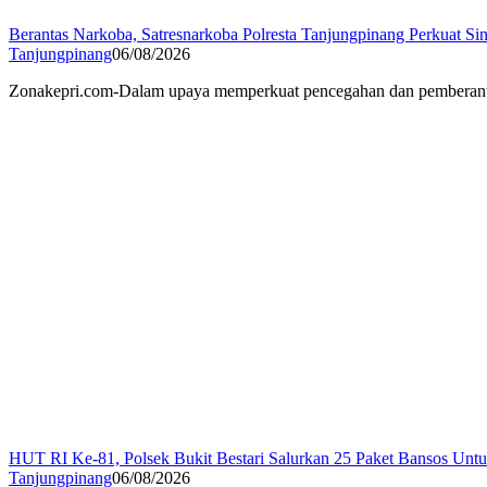
Berantas Narkoba, Satresnarkoba Polresta Tanjungpinang Perkuat Sin
Tanjungpinang
06/08/2026
Zonakepri.com-Dalam upaya memperkuat pencegahan dan pemberantasa
HUT RI Ke-81, Polsek Bukit Bestari Salurkan 25 Paket Bansos Unt
Tanjungpinang
06/08/2026