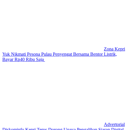
Zona Kepri
Yuk Nikmati Pesona Pulau Penyengat Bersama Bentor Listrik,
Bayar Rp40 Ribu Saja
Advertorial
Diskominfo Kepri Terus Dorong Upaya Pengalihan Siaran Digital