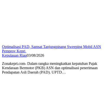
Optimalisasi PAD, Samsat Tanjungpinang Sweeping Mobil ASN
Pemprov Kepri
Kepulauan Riau
03/08/2026
Zonakepri.com- Dalam rangka meningkatkan kepatuhan Pajak
Kendaraan Bermotor (PKB) ASN dan optimalisasi penerimaan
Pendapatan Asli Daerah (PAD). UPTD…