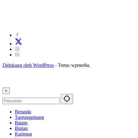
©
2024
zonakepri.com |
Tentang Kami
|
Redaksi
|
Disclaimer
|
Kode Perilaku Perusahaan Pers
|
Pedoman Media Cyber
|
Visi Misi
|
Kode Etik Jurnalistik
|
Pedoman Pemberitaan Ramah Anak
Didukung oleh WordPress
-
Tema: wpmedia.
×
Beranda
Tanjungpinang
Batam
Bintan
Karimun