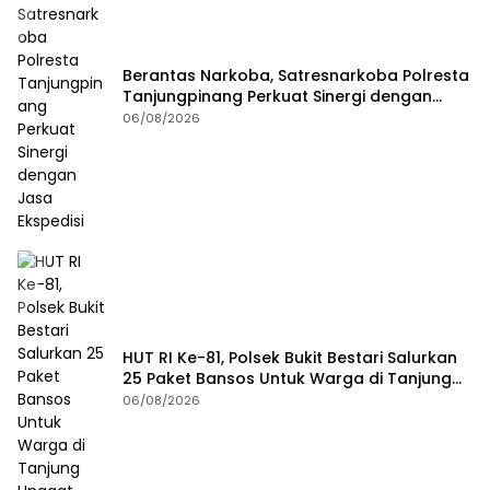
Berantas Narkoba, Satresnarkoba Polresta
Tanjungpinang Perkuat Sinergi dengan
Jasa Ekspedisi
06/08/2026
HUT RI Ke-81, Polsek Bukit Bestari Salurkan
25 Paket Bansos Untuk Warga di Tanjung
Unggat
06/08/2026