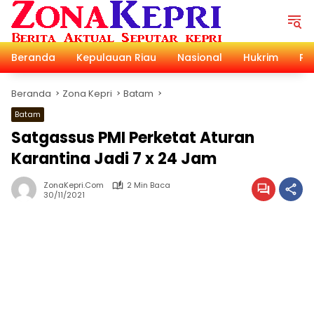
Langsung
ke
konten
Beranda
Kepulauan Riau
Nasional
Hukrim
Pol
Beranda
Zona Kepri
Batam
Batam
Satgassus PMI Perketat Aturan
Karantina Jadi 7 x 24 Jam
ZonaKepri.com
2 Min Baca
30/11/2021