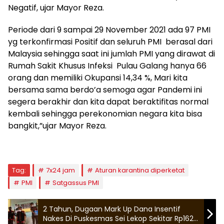
Negatif, ujar Mayor Reza.
Periode dari 9 sampai 29 November 2021 ada 97 PMI
yg terkonfirmasi Positif dan seluruh PMI berasal dari
Malaysia sehingga saat ini jumlah PMI yang dirawat di
Rumah Sakit Khusus Infeksi Pulau Galang hanya 66
orang dan memiliki Okupansi 14,34 %, Mari kita
bersama sama berdo’a semoga agar Pandemi ini
segera berakhir dan kita dapat beraktifitas normal
kembali sehingga perekonomian negara kita bisa
bangkit,”ujar Mayor Reza.
Tag:
7x24 jam
Aturan karantina diperketat
PMI
Satgassus PMI
2 Tahun, Dugaan Mark Up Dana Insentif
Nakes Di Puskesmas Sei Lekop Sekitar Rp162