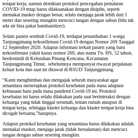
tempat kerja, namun demikian protokol pencegahan penularan
COVID-19 tetap harus dilaksanakan dengan disiplin, seperti
memakai masker dengan benar, selalu menjaga jarak lebih dari 1
meter dan sesering mungkin mencuci tangan dengan sabun (bila tak
ada air bisa pakai handsanitizer).
Selain pasien sembuh Covid-19, terdapat penambahan 1 warga
Tanjungpinang terkonfirmasi Covid-19 dengan Nomor 269 Tanggal
12 September 2020. Adapun informasi terkait pasien yang baru
terkonfirmasi yakni kasus nomor 269, atas nama Tn. HS, 52 tahun,
berdomisili di Kelurahan Pinang Kencana, Kecamatan
Tanjungpinang Timur, sebelumnya mempunyai riwayat perjalanan
keluar kota dan saat ini dirawat di RSUD Tanjungpinang.
“Kami menghimbau dan mengajak seluruh masyarakat agar
senantiasa menerapkan protokol kesehatan pada masa adaptasi
kebiasaan baru pada masa pandemi Covid-19 ini. Protokol
kesehatan ini harus selalu dilakukan pada saat berinteraksi dengan
keluarga yang tidak tinggal serumah, teman rumah ataupun di
tempat kerja, sehingga klaster keluarga dan klaster tempat kerja bisa
dicegah bersama,”harapnya.
Adapun protokol kesehatan yang senantiasa harus dilakukan adalah
memakai masker, menjaga jarak (tidak bersalaman) dan mencuci
tangan dengan sabun sesering mungkin.