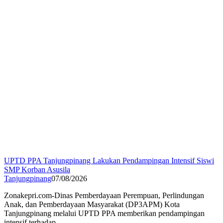
UPTD PPA Tanjungpinang Lakukan Pendampingan Intensif Siswi
SMP Korban Asusila
Tanjungpinang
07/08/2026
Zonakepri.com-Dinas Pemberdayaan Perempuan, Perlindungan
Anak, dan Pemberdayaan Masyarakat (DP3APM) Kota
Tanjungpinang melalui UPTD PPA memberikan pendampingan
intensif terhadap…