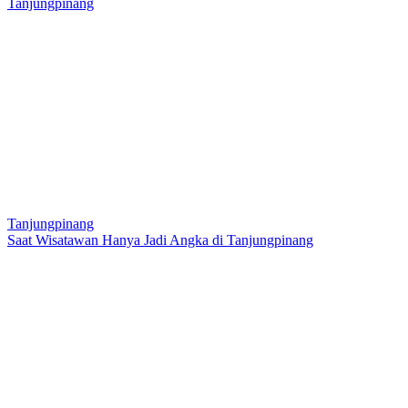
Tanjungpinang
Tanjungpinang
Saat Wisatawan Hanya Jadi Angka di Tanjungpinang