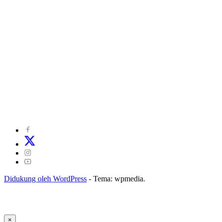
©
2024
zonakepri.com |
Tentang Kami
|
Redaksi
|
Disclaimer
|
Kode Perilaku Perusahaan Pers
|
Pedoman Media Cyber
|
Visi Misi
|
Kode Etik Jurnalistik
|
Pedoman Pemberitaan Ramah Anak
Didukung oleh WordPress
-
Tema: wpmedia.
×