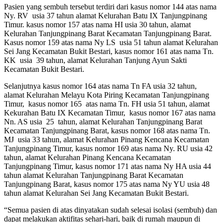
Pasien yang sembuh tersebut terdiri dari kasus nomor 144 atas nama
Ny. RV usia 37 tahun alamat Kelurahan Batu IX Tanjungpinang
Timur. kasus nomor 157 atas nama HI usia 30 tahun, alamat
Kelurahan Tanjungpinang Barat Kecamatan Tanjungpinang Barat.
Kasus nomor 159 atas nama Ny LS usia 51 tahun alamat Kelurahan
Sei Jang Kecamatan Bukit Bestari, kasus nomor 161 atas nama Tn.
KK usia 39 tahun, alamat Kelurahan Tanjung Ayun Sakti
Kecamatan Bukit Bestari.
Selanjutnya kasus nomor 164 atas nama Tn FA usia 32 tahun,
alamat Kelurahan Melayu Kota Piring Kecamatan Tanjungpinang
Timur, kasus nomor 165 atas nama Tn. FH usia 51 tahun, alamat
Kekurahan Batu IX Kecamatan Timur, kasus nomor 167 atas nama
Nn. AS usia 25 tahun, alamat Kelurahan Tanjungpinang Barat
Kecamatan Tanjungpinang Barat, kasus nomor 168 atas nama Tn.
MJ usia 33 tahun, alamat Kelurahan Pinang Kencana Kecamatan
Tanjungpinang Timur, kasus nomor 169 atas nama Ny. RU usia 42
tahun, alamat Kelurahan Pinang Kencana Kecamatan
Tanjungpinang Timur, kasus nomor 171 atas nama Ny HA usia 44
tahun alamat Kelurahan Tanjungpinang Barat Kecamatan
Tanjungpinang Barat, kasus nomor 175 atas nama Ny YU usia 48
tahun alamat Kelurahan Sei Jang Kecamatan Bukit Bestari.
“Semua pasien di atas dinyatakan sudah selesai isolasi (sembuh) dan
dapat melakukan aktifitas sehari-hari, baik di rumah maupun di