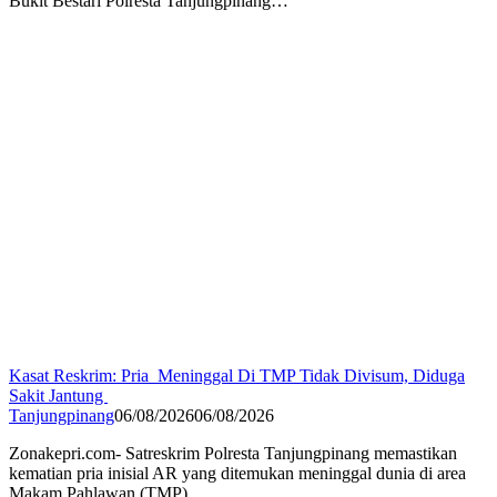
Bukit Bestari Polresta Tanjungpinang…
Kasat Reskrim: Pria Meninggal Di TMP Tidak Divisum, Diduga
Sakit Jantung
Tanjungpinang
06/08/2026
06/08/2026
Zonakepri.com- Satreskrim Polresta Tanjungpinang memastikan
kematian pria inisial AR yang ditemukan meninggal dunia di area
Makam Pahlawan (TMP)…