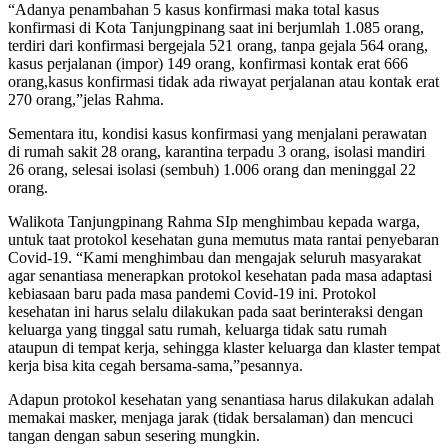
“Adanya penambahan 5 kasus konfirmasi maka total kasus
konfirmasi di Kota Tanjungpinang saat ini berjumlah 1.085 orang,
terdiri dari konfirmasi bergejala 521 orang, tanpa gejala 564 orang,
kasus perjalanan (impor) 149 orang, konfirmasi kontak erat 666
orang,kasus konfirmasi tidak ada riwayat perjalanan atau kontak erat
270 orang,”jelas Rahma.
Sementara itu, kondisi kasus konfirmasi yang menjalani perawatan
di rumah sakit 28 orang, karantina terpadu 3 orang, isolasi mandiri
26 orang, selesai isolasi (sembuh) 1.006 orang dan meninggal 22
orang.
Walikota Tanjungpinang Rahma SIp menghimbau kepada warga,
untuk taat protokol kesehatan guna memutus mata rantai penyebaran
Covid-19. “Kami menghimbau dan mengajak seluruh masyarakat
agar senantiasa menerapkan protokol kesehatan pada masa adaptasi
kebiasaan baru pada masa pandemi Covid-19 ini. Protokol
kesehatan ini harus selalu dilakukan pada saat berinteraksi dengan
keluarga yang tinggal satu rumah, keluarga tidak satu rumah
ataupun di tempat kerja, sehingga klaster keluarga dan klaster tempat
kerja bisa kita cegah bersama-sama,”pesannya.
Adapun protokol kesehatan yang senantiasa harus dilakukan adalah
memakai masker, menjaga jarak (tidak bersalaman) dan mencuci
tangan dengan sabun sesering mungkin.