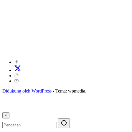
©
2024
zonakepri.com |
Tentang Kami
|
Redaksi
|
Disclaimer
|
Kode Perilaku Perusahaan Pers
|
Pedoman Media Cyber
|
Visi Misi
|
Kode Etik Jurnalistik
|
Pedoman Pemberitaan Ramah Anak
Didukung oleh WordPress
-
Tema: wpmedia.
×