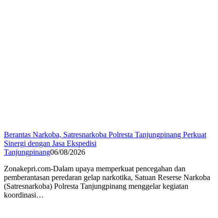
Berantas Narkoba, Satresnarkoba Polresta Tanjungpinang Perkuat
Sinergi dengan Jasa Ekspedisi
Tanjungpinang
06/08/2026
Zonakepri.com-Dalam upaya memperkuat pencegahan dan
pemberantasan peredaran gelap narkotika, Satuan Reserse Narkoba
(Satresnarkoba) Polresta Tanjungpinang menggelar kegiatan
koordinasi…