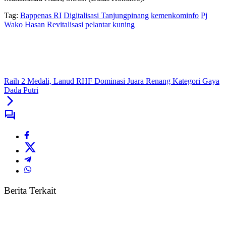
Tag:
Bappenas RI
Digitalisasi Tanjungpinang
kemenkominfo
Pj
Wako Hasan
Revitalisasi pelantar kuning
Raih 2 Medali, Lanud RHF Dominasi Juara Renang Kategori Gaya
Dada Putri
Berita Terkait