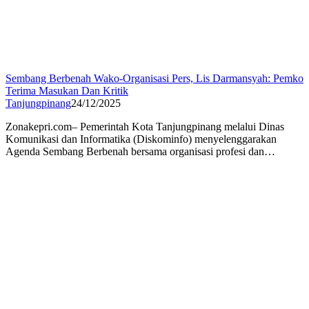
Sembang Berbenah Wako-Organisasi Pers, Lis Darmansyah: Pemko
Terima Masukan Dan Kritik
Tanjungpinang
24/12/2025
Zonakepri.com– Pemerintah Kota Tanjungpinang melalui Dinas
Komunikasi dan Informatika (Diskominfo) menyelenggarakan
Agenda Sembang Berbenah bersama organisasi profesi dan…