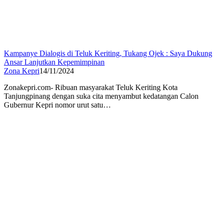
Kampanye Dialogis di Teluk Keriting, Tukang Ojek : Saya Dukung
Ansar Lanjutkan Kepemimpinan
Zona Kepri
14/11/2024
Zonakepri.com- Ribuan masyarakat Teluk Keriting Kota
Tanjungpinang dengan suka cita menyambut kedatangan Calon
Gubernur Kepri nomor urut satu…