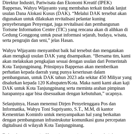
Direktur Industri, Pariwisata dan Ekonomi Kreatif (IPEK)
Bappenas, Wahyu Wijayanto yang membahas terkait tindak lanjut
usulan Dana Alokasi Kusus (DAK). “Melalui DAK tersebut akan
digunakan untuk dilakukan revitalisasi pelantar kuning
penyeberangan Penyengat, juga revitalisasi dan pembangunan
Torisme Information Centre (TIC) yang rencana akan di alihkan di
Gedung Gonggong untuk pusat informasi sejarah, budaya, wisata,
serta pengrajin dan seni,” jelas Hasan.
Wahyu Wijayanto menyambut baik hal tersebut dan mengatakan
akan mengkaji usulan DAK yang disampaikan. “Bersama tim, kami
akan melakukan pengkajian sesuai dengan usulan dari Pemerintah
Kota Tanjungpinang. Prinsipnya Bappenas akan memberikan
perhatian kepada daerah yang punya keseriusan dalam
pembangunan, untuk DAK tahun 2023 ada sekitar 450 Miliyar yang
disalurkan kepada 120 Kabupaten/Kota. Maka nanti kami akan kaji
DAK untuk Kota Tanjungpinang serta meminta arahan pimpinan
harapannya agar bisa disesuaikan dengan kebutuhan,” ucapnya.
Selanjutnya, Hasan menemui Dirjen Penyelenggara Pos dan
Informatika, Wahyu Toni Supriyanto, S.T., M.M, di kantor
Kementrian Kominfo untuk menyampaikan hal yang berkaitan
dengan pembangunan infrastrukutur komunikasi guna percepatan
digitalisasi di wilayah Kota Tanjungpinang.