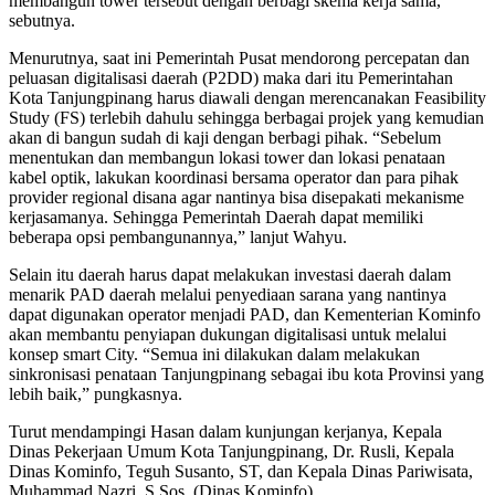
membangun tower tersebut dengan berbagi skema kerja sama,”
sebutnya.
Menurutnya, saat ini Pemerintah Pusat mendorong percepatan dan
peluasan digitalisasi daerah (P2DD) maka dari itu Pemerintahan
Kota Tanjungpinang harus diawali dengan merencanakan Feasibility
Study (FS) terlebih dahulu sehingga berbagai projek yang kemudian
akan di bangun sudah di kaji dengan berbagi pihak. “Sebelum
menentukan dan membangun lokasi tower dan lokasi penataan
kabel optik, lakukan koordinasi bersama operator dan para pihak
provider regional disana agar nantinya bisa disepakati mekanisme
kerjasamanya. Sehingga Pemerintah Daerah dapat memiliki
beberapa opsi pembangunannya,” lanjut Wahyu.
Selain itu daerah harus dapat melakukan investasi daerah dalam
menarik PAD daerah melalui penyediaan sarana yang nantinya
dapat digunakan operator menjadi PAD, dan Kementerian Kominfo
akan membantu penyiapan dukungan digitalisasi untuk melalui
konsep smart City. “Semua ini dilakukan dalam melakukan
sinkronisasi penataan Tanjungpinang sebagai ibu kota Provinsi yang
lebih baik,” pungkasnya.
Turut mendampingi Hasan dalam kunjungan kerjanya, Kepala
Dinas Pekerjaan Umum Kota Tanjungpinang, Dr. Rusli, Kepala
Dinas Kominfo, Teguh Susanto, ST, dan Kepala Dinas Pariwisata,
Muhammad Nazri, S.Sos. (Dinas Kominfo).