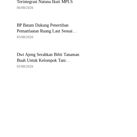
Terintegrasi Natuna Ikuti MPLS
06/08/2026
BP Batam Dukung Penertiban
Pemanfaatan Ruang Laut Sesuai
Ketentuan Perundang-undangan
05/08/2026
Dwi Ajeng Serahkan Bibit Tanaman
Buah Untuk Kelompok Tani
Tanjungpinang
05/08/2026