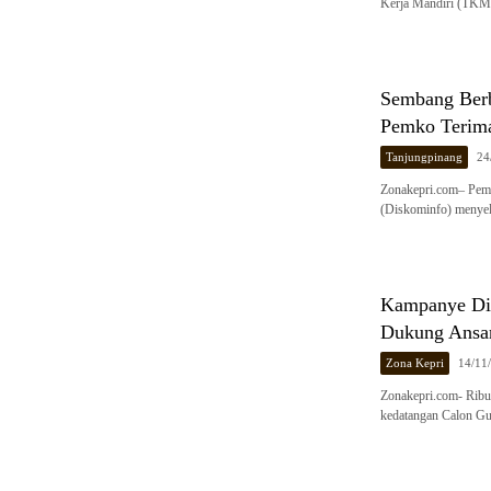
Kerja Mandiri (TKM)
Sembang Berb
Pemko Terima
Tanjungpinang
24
Zonakepri.com– Peme
(Diskominfo) menyel
Kampanye Dia
Dukung Ansa
Zona Kepri
14/11
Zonakepri.com- Ribu
kedatangan Calon Gu