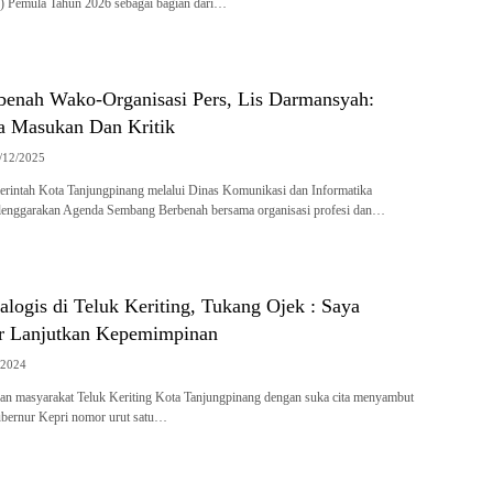
 Pemula Tahun 2026 sebagai bagian dari…
enah Wako-Organisasi Pers, Lis Darmansyah:
 Masukan Dan Kritik
/12/2025
rintah Kota Tanjungpinang melalui Dinas Komunikasi dan Informatika
enggarakan Agenda Sembang Berbenah bersama organisasi profesi dan…
logis di Teluk Keriting, Tukang Ojek : Saya
r Lanjutkan Kepemimpinan
/2024
an masyarakat Teluk Keriting Kota Tanjungpinang dengan suka cita menyambut
bernur Kepri nomor urut satu…