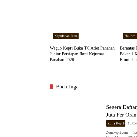
Kepulauan Riau
Hukrim
Wagub Kepri Buka TC Atlet Panahan
Berantas 
Junior Persiapan Ikuti Kejurnas
Bakar 1 
Panahan 2026
Etomidat
Baca Juga
Segera Dafta
Juta Per Oran
Zona Kepri
16/05
Zonakepri.com — Ke