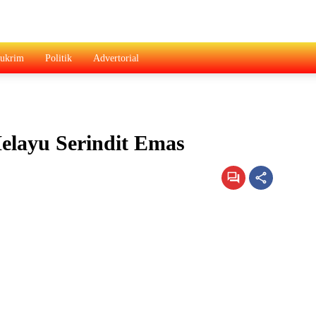
ukrim
Politik
Advertorial
elayu Serindit Emas