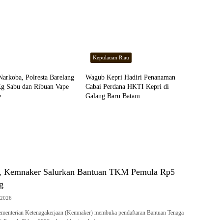
Kepulauan Riau
Narkoba, Polresta Barelang
Wagub Kepri Hadiri Penanaman
Kg Sabu dan Ribuan Vape
Cabai Perdana HKTI Kepri di
e
Galang Baru Batam
r, Kemnaker Salurkan Bantuan TKM Pemula Rp5
g
/2026
menterian Ketenagakerjaan (Kemnaker) membuka pendaftaran Bantuan Tenaga