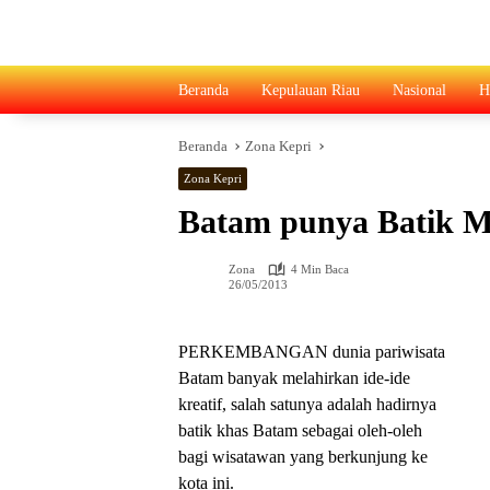
Langsung
ke
konten
Beranda
Kepulauan Riau
Nasional
H
Beranda
Zona Kepri
Zona Kepri
Batam punya Batik M
Zona
4 Min Baca
26/05/2013
PERKEMBANGAN dunia pariwisata
Batam banyak melahirkan ide-ide
kreatif, salah satunya adalah hadirnya
batik khas Batam sebagai oleh-oleh
bagi wisatawan yang berkunjung ke
kota ini.