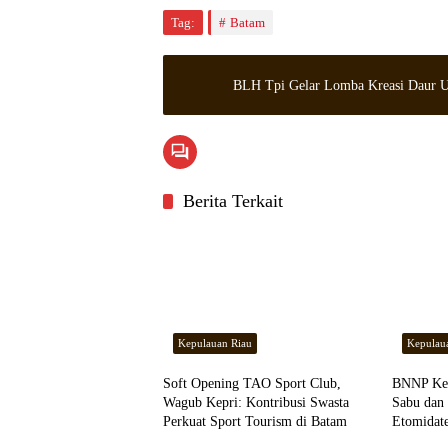
Tag:
Batam
BLH Tpi Gelar Lomba Kreasi Daur U
Berita Terkait
Kepulauan Riau
Kepulau
Soft Opening TAO Sport Club,
BNNP Kep
Wagub Kepri: Kontribusi Swasta
Sabu dan 
Perkuat Sport Tourism di Batam
Etomidat