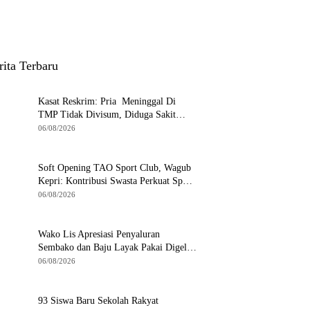
rita Terbaru
Kasat Reskrim: Pria Meninggal Di
TMP Tidak Divisum, Diduga Sakit
Jantung
06/08/2026
Soft Opening TAO Sport Club, Wagub
Kepri: Kontribusi Swasta Perkuat Sport
Tourism di Batam
06/08/2026
Wako Lis Apresiasi Penyaluran
Sembako dan Baju Layak Pakai Digelar
KUA Tanjungpinang Timur
06/08/2026
93 Siswa Baru Sekolah Rakyat