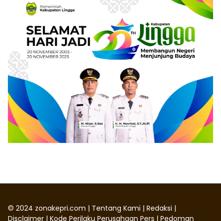
©
2024
zonakepri.com |
Tentang Kami
|
Redaksi
|
Disclaimer
|
Kode Perilaku Perusahaan Pers
|
Pedoman