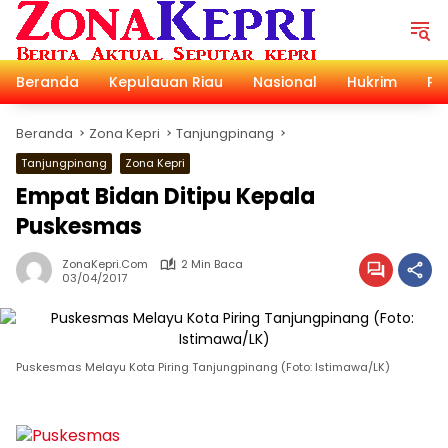
Langsung
ke
konten
Beranda
Kepulauan Riau
Nasional
Hukrim
Pol
Beranda
Zona Kepri
Tanjungpinang
Tanjungpinang
Zona Kepri
Empat Bidan Ditipu Kepala
Puskesmas
ZonaKepri.com
2 Min Baca
03/04/2017
Puskesmas Melayu Kota Piring Tanjungpinang (Foto: Istimawa/LK)