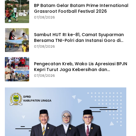
BP Batam Gelar Batam Prime International
Grassroot Football Festival 2026
07/08/2026
Sambut HUT RI ke-81, Camat Syuparman
Bersama TNI-Polri dan Instansi Goro di
Pantai Piwang
07/08/2026
Pengecatan Kreb, Wako Lis Apresiasi BPJN
Kepri Turut Jaga Kebersihan dan
Keindahan Ruas Jalan
07/08/2026