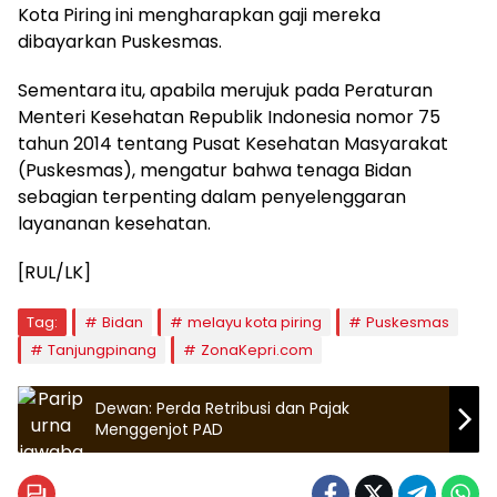
Kota Piring ini mengharapkan gaji mereka
dibayarkan Puskesmas.
Sementara itu, apabila merujuk pada Peraturan
Menteri Kesehatan Republik Indonesia nomor 75
tahun 2014 tentang Pusat Kesehatan Masyarakat
(Puskesmas), mengatur bahwa tenaga Bidan
sebagian terpenting dalam penyelenggaran
layananan kesehatan.
[RUL/LK]
Tag:
Bidan
melayu kota piring
Puskesmas
Tanjungpinang
ZonaKepri.com
Dewan: Perda Retribusi dan Pajak
Menggenjot PAD