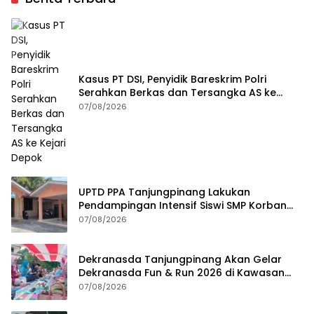
Kasus PT DSI, Penyidik Bareskrim Polri
Serahkan Berkas dan Tersangka AS ke
Kejari Depok
07/08/2026
UPTD PPA Tanjungpinang Lakukan
Pendampingan Intensif Siswi SMP Korban
Asusila
07/08/2026
Dekranasda Tanjungpinang Akan Gelar
Dekranasda Fun & Run 2026 di Kawasan
Gedung Gonggong
07/08/2026