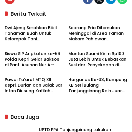
Berita Terkait
Tanjungpinang
Tanjungpinang
Dwi Ajeng Serahkan Bibit
Seorang Pria Ditemukan
Tanaman Buah Untuk
Meninggal di Area Taman
Kelompok Tani
Makam Pahlawan
Tanjungpinang
Hukrim
Tanjungpinang
Tanjungpinang
Siswa SIP Angkatan ke-56
Mantan Suami Kirim Rp100
Polda Kepri Gelar Baksos
Juta Lebih Untuk Bebaskan
di Panti Asuhan Nur Ar-
Susi dari Penyekapan di
Bintan
Tanjungpinang
Rohman Tanjungpinang
Myanmar
Pawai Ta’aruf MTQ XII
Harganas Ke-33, Kampung
Kepri, Durian dan Salak Sari
KB Seri Bulang
Intan Diusung Kafilah
Tanjungpinang Raih Juara
Bintan
III Tingkat Nasional
Baca Juga
UPTD PPA Tanjungpinang Lakukan