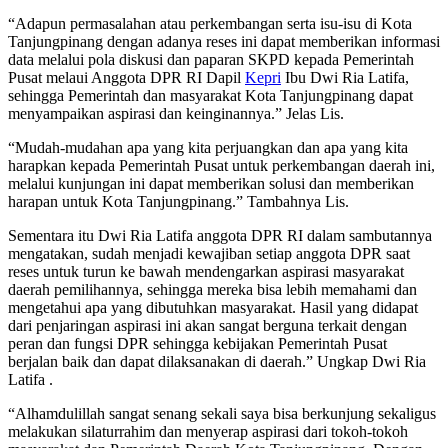
“Adapun permasalahan atau perkembangan serta isu-isu di Kota
Tanjungpinang dengan adanya reses ini dapat memberikan informasi
data melalui pola diskusi dan paparan SKPD kepada Pemerintah
Pusat melaui Anggota DPR RI Dapil
Kepri
Ibu Dwi Ria Latifa,
sehingga Pemerintah dan masyarakat Kota Tanjungpinang dapat
menyampaikan aspirasi dan keinginannya.” Jelas Lis.
“Mudah-mudahan apa yang kita perjuangkan dan apa yang kita
harapkan kepada Pemerintah Pusat untuk perkembangan daerah ini,
melalui kunjungan ini dapat memberikan solusi dan memberikan
harapan untuk Kota Tanjungpinang.” Tambahnya Lis.
Sementara itu Dwi Ria Latifa anggota DPR RI dalam sambutannya
mengatakan, sudah menjadi kewajiban setiap anggota DPR saat
reses untuk turun ke bawah mendengarkan aspirasi masyarakat
daerah pemilihannya, sehingga mereka bisa lebih memahami dan
mengetahui apa yang dibutuhkan masyarakat. Hasil yang didapat
dari penjaringan aspirasi ini akan sangat berguna terkait dengan
peran dan fungsi DPR sehingga kebijakan Pemerintah Pusat
berjalan baik dan dapat dilaksanakan di daerah.” Ungkap Dwi Ria
Latifa .
“Alhamdulillah sangat senang sekali saya bisa berkunjung sekaligus
melakukan silaturrahim dan menyerap aspirasi dari tokoh-tokoh