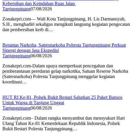
Kebersihan dan Keindahan Ruas Jalan
Tanjungpinang
07/08/2026
Zonakepri.com— Wali Kota Tanjungpinang, H. Lis Darmansyah,
S.H., menghadiri sekaligus mengikuti langsung kegiatan pengecatan
dan pembersihan kerb di…
Berantas Narkoba, Satresnarkoba Polresta Tanjungpinang Perkuat
Sinergi dengan Jasa Ekspedisi
Tanjungpinang
06/08/2026
Zonakepri.com-Dalam upaya memperkuat pencegahan dan
pemberantasan peredaran gelap narkotika, Satuan Reserse Narkoba
(Satresnarkoba) Polresta Tanjungpinang menggelar kegiatan
koordinasi…
HUT RI Ke-81, Polsek Bukit Bestari Salurkan 25 Paket Bansos
Untuk Warga di Tanjung Unggat
Tanjungpinang
06/08/2026
Zonakepri.com– Dalam rangka menyambut dan mensyukuri Hari
Ulang Tahun Ke-81 Kemerdekaan Republik Indonesia, Polsek
Bukit Bestari Polresta Tanjungpinang…