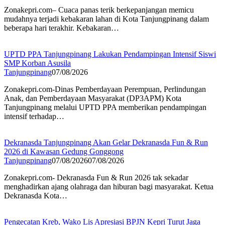
Zonakepri.com– Cuaca panas terik berkepanjangan memicu
mudahnya terjadi kebakaran lahan di Kota Tanjungpinang dalam
beberapa hari terakhir. Kebakaran…
UPTD PPA Tanjungpinang Lakukan Pendampingan Intensif Siswi
SMP Korban Asusila
Tanjungpinang
07/08/2026
Zonakepri.com-Dinas Pemberdayaan Perempuan, Perlindungan
Anak, dan Pemberdayaan Masyarakat (DP3APM) Kota
Tanjungpinang melalui UPTD PPA memberikan pendampingan
intensif terhadap…
Dekranasda Tanjungpinang Akan Gelar Dekranasda Fun & Run
2026 di Kawasan Gedung Gonggong
Tanjungpinang
07/08/2026
07/08/2026
Zonakepri.com- Dekranasda Fun & Run 2026 tak sekadar
menghadirkan ajang olahraga dan hiburan bagi masyarakat. Ketua
Dekranasda Kota…
Pengecatan Kreb, Wako Lis Apresiasi BPJN Kepri Turut Jaga